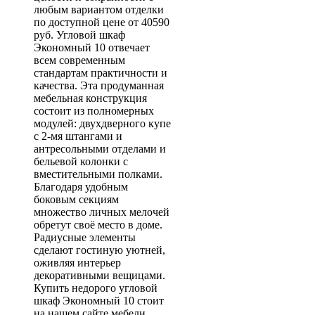
любым вариантом отделки
по доступной цене от 40590
руб. Угловой шкаф
Экономный 10 отвечает
всем современным
стандартам практичности и
качества. Эта продуманная
мебельная конструкция
состоит из полномерных
модулей: двухдверного купе
с 2-мя штангами и
антресольными отделами и
бельевой колонки с
вместительными полками.
Благодаря удобным
боковым секциям
множество личных мелочей
обретут своё место в доме.
Радиусные элементы
сделают гостиную уютней,
оживляя интерьер
декоративными вещицами.
Купить недорого угловой
шкаф Экономный 10 стоит
на нашем сайте мебели.