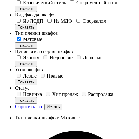
Классический стиль
Современный стиль
Показать
Вид фасада шкафов
Из ЛСДП
Из МДФ
С зеркалом
Показать
Тип пленки шкафов
Матовые
Показать
Ценовая категория шкафов
Эконом
Недорогие
Дешевые
Показать
Угол шкафов
Левые
Правые
Показать
Статус
Новинка
Хит продаж
Распродажа
Показать
Сбросить все
Тип пленки шкафов: Матовые