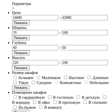
Параметры
×
Цена
-
Показать
Ширина
-
Показать
Глубина
-
Показать
Высота
-
Показать
Размер шкафов
Большие
Маленькие
Высокие
Длинные
Узкие
Средние
Компактные
Небольшие
Показать
Помещение шкафов
В гардеробную
В гостиную
В детскую
В коридор
В офис
В прихожую
В спальню
На балкон
В комнату