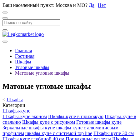
Ваш населенный пункт:
Москва и МО
?
Да
|
Нет
Главная
Гостиная
Шкафы
Угловые шкафы
Матовые угловые шкафы
Матовые угловые шкафы
<
Шкафы
Категории
Шкафы-купе
Шкафы-купе эконом
Шкафы-купе в прихожую
Шкафы-купе в
спальню
Шкафы купе с рисунком
Готовые шкафы купе
Зеркальные шкафы купе
шкафы купе с алюминиевым
профилем
шкафы купе с системой top line
Шкафы купе 30 см
Шкафы купе глубиной 40 см
Популярные разделы
Шкафы