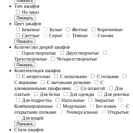
Показать
Тип шкафов
На заказ
Показать
Цвет шкафов
Бежевые
Белые
Желтые
Коричневые
Светлые
Серые
Темные
Сонома
Показать
Количество дверей шкафов
Одностворчатые
Двухстворчатые
Трехстворчатые
Четырехстворчатые
Показать
Комплектация шкафов
С антресолью
С вешалками
С полками
С ящиками
С матовыми ручками
С
алюминиевыми профилями
Со штангой
Для
платьев
Для белья
Для одежды
Для девочки
Для подростка
Напольные
Закрытые
Комбинированные
Модульные
Без ножек
С
открытыми полками
Универсальные
Открытые
Для вещей
Показать
Стиль шкафов