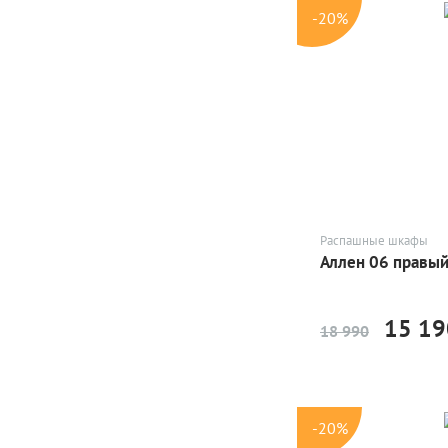
-20%
Распашные шкафы
Аллен 06 правы
15 19
18 990
-20%