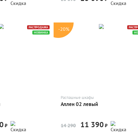
РАСПРОДАЖА
РАСП
-20%
НОВИНКА
Н
Распашные шкафы
й
Аллен 02 левый
0
11 390
-20%
-20%
₽
14 290
₽