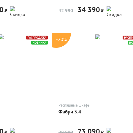
0
34 390
-20%
-20%
₽
42 990
₽
РАСПРОДАЖА
РАСП
-20%
НОВИНКА
Н
Распашные шкафы
Фабри 3.4
0
23 090
-20%
-20%
₽
28 890
₽