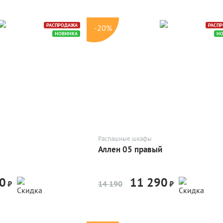
РАСПРОДАЖА
РАСП
-20%
НОВИНКА
Н
Распашные шкафы
Аллен 05 правый
0
11 290
-20%
-20%
₽
14 190
₽