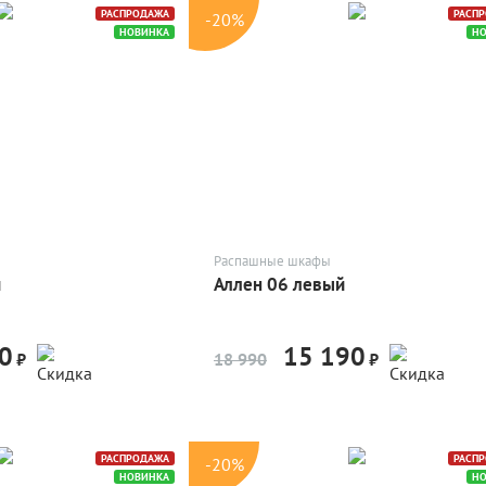
РАСПРОДАЖА
РАСП
-20%
НОВИНКА
Н
Распашные шкафы
й
Аллен 06 левый
0
15 190
-20%
-20%
₽
18 990
₽
РАСПРОДАЖА
РАСП
-20%
НОВИНКА
Н