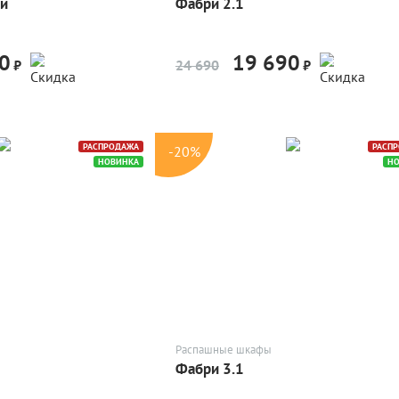
ый
Фабри 2.1
0
19 690
-20%
-20%
₽
24 690
₽
РАСПРОДАЖА
РАСП
-20%
НОВИНКА
Н
Распашные шкафы
Фабри 3.1