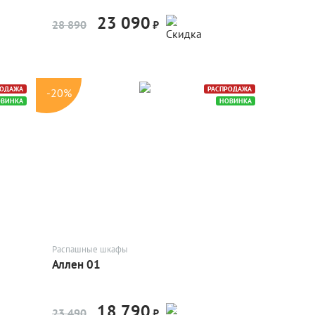
23 090
-20%
28 890
₽
РОДАЖА
РАСПРОДАЖА
-20%
ОВИНКА
НОВИНКА
Распашные шкафы
Аллен 01
18 790
-20%
23 490
₽