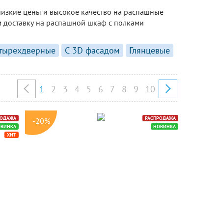
низкие цены и высокое качество на распашные
м доставку на распашной шкаф с полками
тырехдверные
С 3D фасадом
Глянцевые
1
2
3
4
5
6
7
8
9
10
РОДАЖА
РАСПРОДАЖА
-20%
ОВИНКА
НОВИНКА
ХИТ