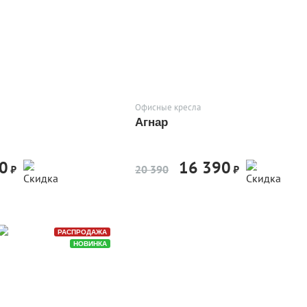
Офисные кресла
Агнар
0
16 390
-20%
-20%
₽
20 390
₽
РАСПРОДАЖА
НОВИНКА