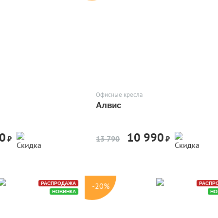
Офисные кресла
Алвис
0
10 990
-20%
-20%
₽
13 790
₽
РАСПРОДАЖА
РАСПР
-20%
НОВИНКА
НО