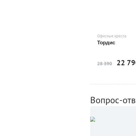
Офисные кресла
Тордис
22 79
28 390
Вопрос-отв