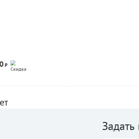
0
-20%
₽
ет
Задать