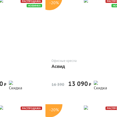
РАСПРОДАЖА
РАСПР
-20%
НОВИНКА
НО
Офисные кресла
Асвид
0
13 090
-20%
-20%
₽
16 390
₽
РАСПРОДАЖА
РАСПР
-20%