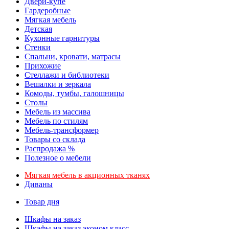
Двери-купе
Гардеробные
Мягкая мебель
Детская
Кухонные гарнитуры
Стенки
Спальни, кровати, матрасы
Прихожие
Стеллажи и библиотеки
Вешалки и зеркала
Комоды, тумбы, галошницы
Столы
Мебель из массива
Мебель по стилям
Мебель-трансформер
Товары со склада
Распродажа %
Полезное о мебели
Мягкая мебель в акционных тканях
Диваны
Товар дня
Шкафы на заказ
Шкафы на заказ эконом класс