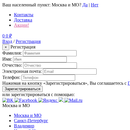
Ваш населенный пункт:
Москва и МО
?
Да
|
Нет
Контакты
Доставка
Акции!
0
0
₽
Вход
/
Регистрация
Регистрация
×
Фамилия:
Имя:
Отчество:
Электронная почта:
Телефон:
Нажимая на кнопку «Зарегистрироваться», Вы соглашаетесь с
Зарегистрироваться
или зарегистрироваться с помощью:
Москва и МО
Москва и МО
Санкт-Петербург
Владимир