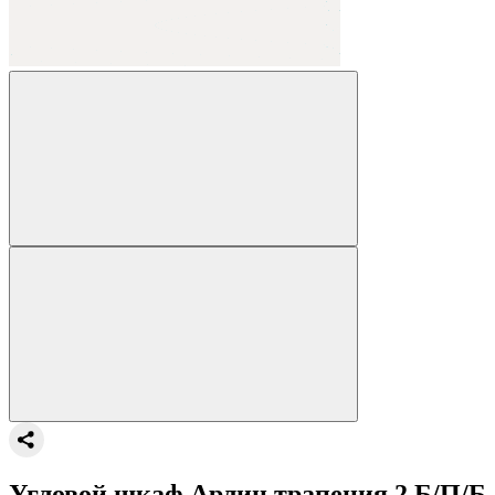
Угловой шкаф Арлин трапеция 2 Б/П/Б