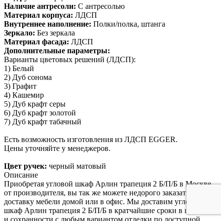
Наличие антресоли:
С антресолью
Материал корпуса:
ЛДСП
Внутреннее наполнение:
Полки/полка, штанга
Зеркало:
Без зеркала
Материал фасада:
ЛДСП
Дополнительные параметры:
Варианты цветовых решений (ЛДСП):
1) Белый
2) Дуб сонома
3) Графит
4) Кашемир
5) Дуб крафт серы
6) Дуб крафт золотой
7) Дуб крафт табачный
Есть возможность изготовления из ЛДСП EGGER.
Цены уточняйте у менеджеров.
Цвет ручек:
черный матовый
Описание
Приобретая угловой шкаф Арлин трапеция 2 Б/П/Б в Москве
от производителя, вы так же можете недорого заказать
доставку мебели домой или в офис. Мы доставим угловой
шкаф Арлин трапеция 2 Б/П/Б в кратчайшие сроки в целости
и сохранности с любым вариантом отделки по доступной