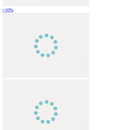
+
10
%