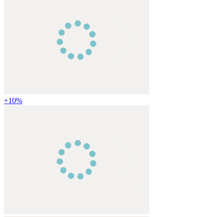
+
10
%