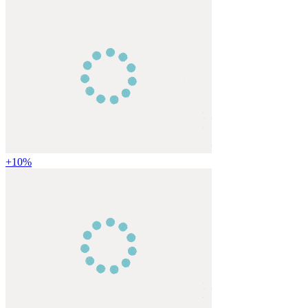
+
10
%