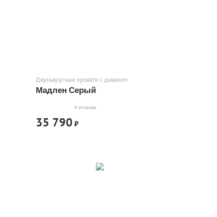
Двухъярусные кровати с диваном
Мадлен Серый
4 отзыва
35 790
₽