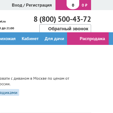
Вход
/
Регистрация
0
0
₽
8 (800) 500-43-72
t.ru
Обратный звонок
 до 21:00
рихожая
Кабинет
Для дачи
Распродажа
овати с диваном в Москве по ценам от
оссии.
 ящиками