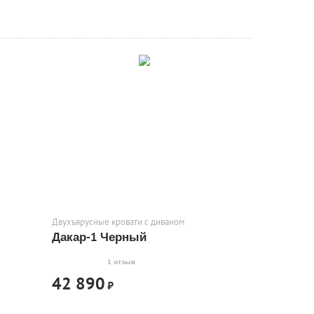
Двухъярусные кровати с диваном
Дакар-1 Черный
1 отзыв
42 890
₽