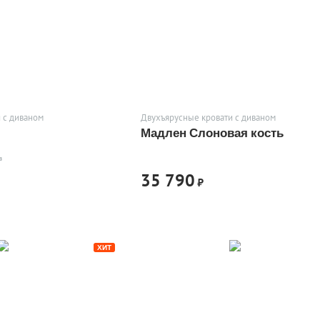
 с диваном
Двухъярусные кровати с диваном
Мадлен Слоновая кость
в
35 790
₽
ХИТ