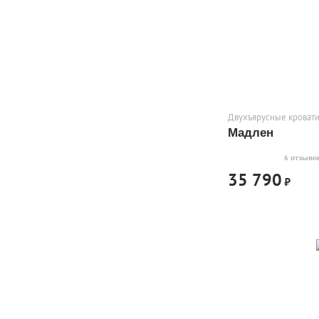
Двухъярусные кровати
Мадлен
6 отзыво
35 790
₽