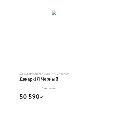
Двухъярусные кровати с диваном
Дакар-1Я Черный
10 отзывов
50 590
₽