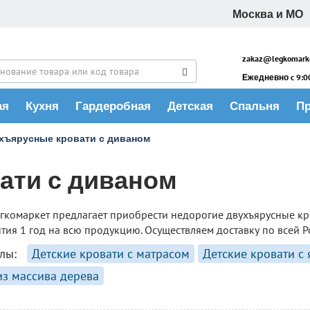
Москва и МО
zakaz@legkomarke
Ежедневно c 9:00
ая
Кухня
Гардеробная
Детская
Спальня
П
хъярусные кровати с диваном
ати с диваном
гкомаркет предлагает приобрести недорогие двухъярусные кр
тия 1 год на всю продукцию. Осуществляем доставку по всей Р
лы:
Детские кровати с матрасом
Детские кровати с
из массива дерева