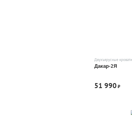
Двухъярусные кровати
Дакар-2Я
51 990
₽