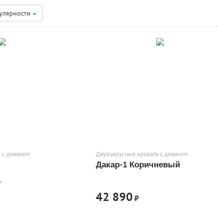
улярности
 с диваном
Двухъярусные кровати с диваном
Дакар-1 Коричневый
в
42 890
₽