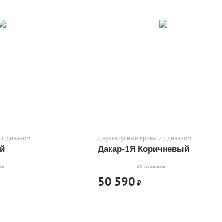
 с диваном
Двухъярусные кровати с диваном
ый
Дакар-1Я Коричневый
ов
10 отзывов
50 590
₽