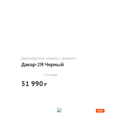
Двухъярусные кровати с диваном
Дакар-2Я Черный
3 отзыва
51 990
₽
ХИТ