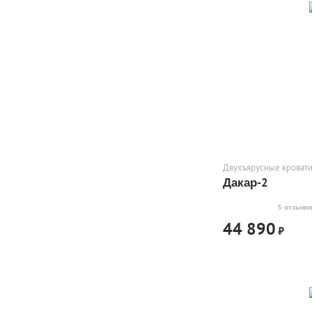
Двухъярусные кровати
Дакар-2
5 отзыво
44 890
₽