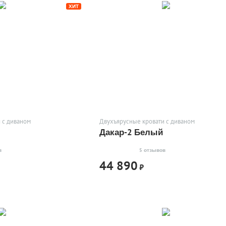
ХИТ
 с диваном
Двухъярусные кровати с диваном
Дакар-2 Белый
в
5 отзывов
44 890
₽