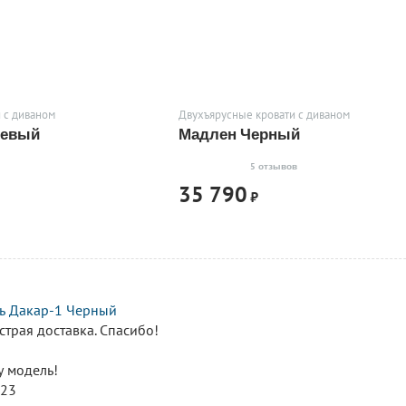
 с диваном
Двухъярусные кровати с диваном
невый
Мадлен Черный
5 отзывов
35 790
₽
ть Дакар-1 Черный
страя доставка. Спасибо!
у модель!
023