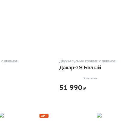
 с диваном
Двухъярусные кровати с диваном
Дакар-2Я Белый
3 отзыва
51 990
₽
ХИТ