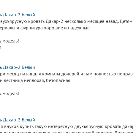
ь Дакар-2 Белый
ухъярусную кровать Дакар-2 несколько месяцев назад. Детям о
териалы и фурнитура хорошие и надежные.
у модель!
1
ь Дакар-2 Белый
ри месяц назад для комнаты дочерей и нам полностью понравил
и лестница неплохая, безопасная.
у модель!
1
ь Дакар-2 Белый
ля внуков купить такую интересную двухъярусную кровать дака
 они полностью используют вск качества этой кровати. Днем э