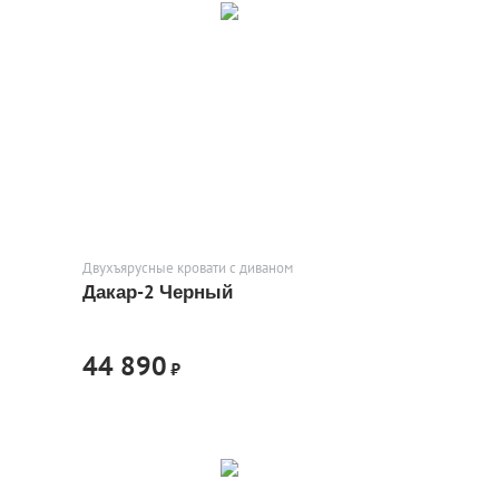
Двухъярусные кровати с диваном
Дакар-2 Черный
44 890
₽