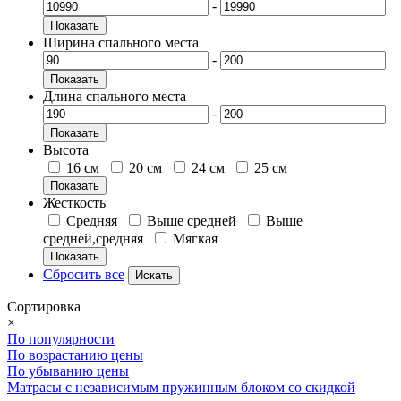
-
Показать
Ширина спального места
-
Показать
Длина спального места
-
Показать
Высота
16 см
20 см
24 см
25 см
Показать
Жесткость
Средняя
Выше средней
Выше
средней,средняя
Мягкая
Показать
Сбросить все
Сортировка
×
По популярности
По возрастанию цены
По убыванию цены
Матрасы с независимым пружинным блоком со скидкой