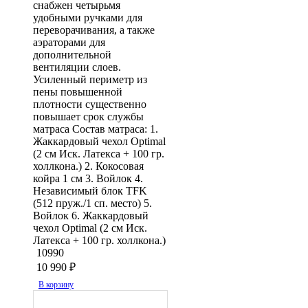
снабжен четырьмя
удобными ручками для
переворачивания, а также
аэраторами для
дополнительной
вентиляции слоев.
Усиленный периметр из
пены повышенной
плотности существенно
повышает срок службы
матраса Состав матраса: 1.
Жаккардовый чехол Optimal
(2 см Иск. Латекса + 100 гр.
холлкона.) 2. Кокосовая
койра 1 см 3. Войлок 4.
Независимый блок TFK
(512 пруж./1 сп. место) 5.
Войлок 6. Жаккардовый
чехол Optimal (2 см Иск.
Латекса + 100 гр. холлкона.)
10990
10 990
₽
В корзину