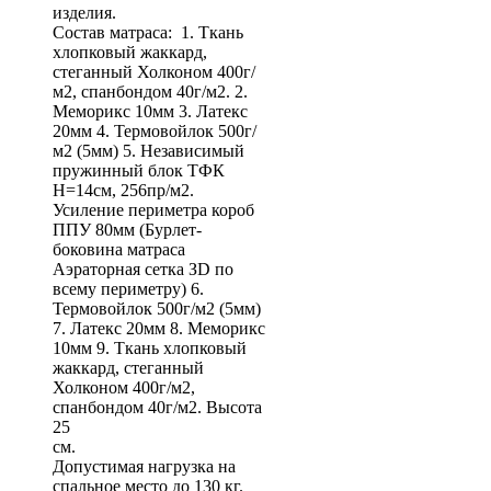
изделия.
Состав матраса: 1. Ткань
хлопковый жаккард,
стеганный Холконом 400г/
м2, спанбондом 40г/м2. 2.
Меморикс 10мм 3. Латекс
20мм 4. Термовойлок 500г/
м2 (5мм) 5. Независимый
пружинный блок ТФК
Н=14см, 256пр/м2.
Усиление периметра короб
ППУ 80мм (Бурлет-
боковина матраса
Аэраторная сетка ЗD по
всему периметру) 6.
Термовойлок 500г/м2 (5мм)
7. Латекс 20мм 8. Меморикс
10мм 9. Ткань хлопковый
жаккард, стеганный
Холконом 400г/м2,
спанбондом 40г/м2. Высота
25
с
Допустимая нагрузка на
спальное место до 130 кг.