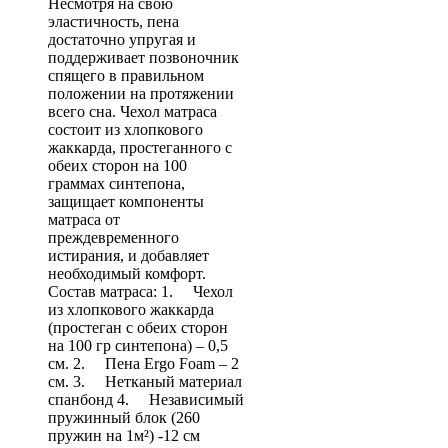
Несмотря на свою
эластичность, пена
достаточно упругая и
поддерживает позвоночник
спящего в правильном
положении на протяжении
всего сна. Чехол матраса
состоит из хлопкового
жаккарда, простеганного с
обеих сторон на 100
граммах синтепона,
защищает компоненты
матраса от
преждевременного
истирания, и добавляет
необходимый комфорт.
Состав матраса: 1. Чехол
из хлопкового жаккарда
(простеган с обеих сторон
на 100 гр синтепона) – 0,5
см. 2. Пена Ergo Foam – 2
см. 3. Нетканый материал
спанбонд 4. Независимый
пружинный блок (260
пружин на 1м²) -12 см