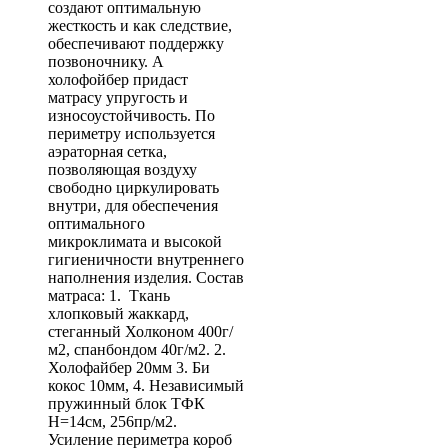
создают оптимальную
жесткость и как следствие,
обеспечивают поддержку
позвоночнику. А
холофойбер придаст
матрасу упругость и
износоустойчивость. По
периметру используется
аэраторная сетка,
позволяющая воздуху
свободно циркулировать
внутри, для обеспечения
оптимального
микроклимата и высокой
гигиеничности внутреннего
наполнения изделия. Состав
матраса: 1. Ткань
хлопковый жаккард,
стеганный Холконом 400г/
м2, спанбондом 40г/м2. 2.
Холофайбер 20мм 3. Би
кокос 10мм, 4. Независимый
пружинный блок ТФК
Н=14см, 256пр/м2.
Усиление периметра короб