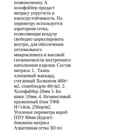
позвоночнику. А
холофойбер придаст
матрасу упругость и
износоустойчивость. По
периметру используется
аэраторная сетка,
позволяющая воздуху
свободно циркулировать
внутри, для обеспечения
оптимального
микроклимата и высокой
гигиеничности внутреннего
наполнения изделия. Состав
матраса: 1. Ткань
хлопковый жаккард,
стеганный Холконом 400г/
м2, спанбондом 40г/м2. 2.
Холофайбер 20мм 3. Би
кокос 10мм, 4. Независимый
пружинный блок ТФК
Н=14см, 256пр/м2.
Усиление периметра короб
ППУ 80мм (Бурлет-
боковина матраса
Аэраторная сетка ЗD по