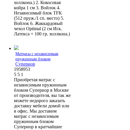
холлкона.) 2. Кокосовая
койра 1 см 3. Войлок 4.
Независимый блок TFK
(512 пруж./1 сп. место) 5.
Войлок 6. Жаккардовый
чехол Optimal (2 см Иск.
Латекса + 100 гр. холлкона.)
Матрасы с независимым
пружинным блоком
Супериор
1958953
5
5
1
Приобретая матрас с
независимым пружинным
блоком Супериор в Москве
от производителя, вы так же
можете недорого заказать
доставку мебели домой или
в офис. Мы доставим
матрас с независимым
пружинным блоком
Супериор в кратчайшие