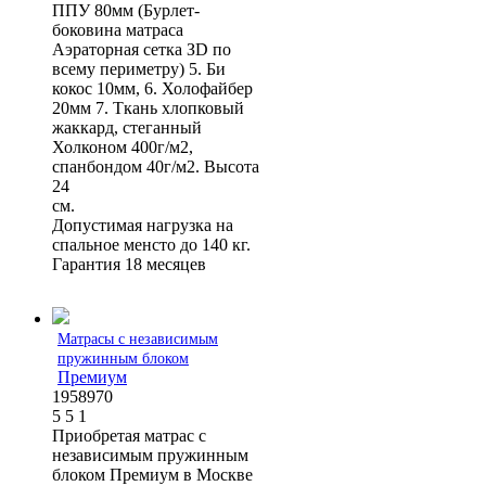
ППУ 80мм (Бурлет-
боковина матраса
Аэраторная сетка ЗD по
всему периметру) 5. Би
кокос 10мм, 6. Холофайбер
20мм 7. Ткань хлопковый
жаккард, стеганный
Холконом 400г/м2,
спанбондом 40г/м2. Высота
24
с
Допустимая нагрузка на
спальное менсто до 140 кг.
Гарантия 18 месяцев
Матрасы с независимым
пружинным блоком
Премиум
1958970
5
5
1
Приобретая матрас с
независимым пружинным
блоком Премиум в Москве