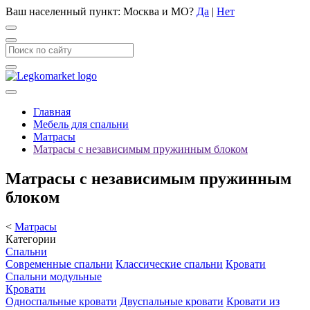
Ваш населенный пункт:
Москва и МО
?
Да
|
Нет
Главная
Мебель для спальни
Матрасы
Матрасы с независимым пружинным блоком
Матрасы с независимым пружинным
блоком
<
Матрасы
Категории
Спальни
Современные спальни
Классические спальни
Кровати
Спальни модульные
Кровати
Односпальные кровати
Двуспальные кровати
Кровати из