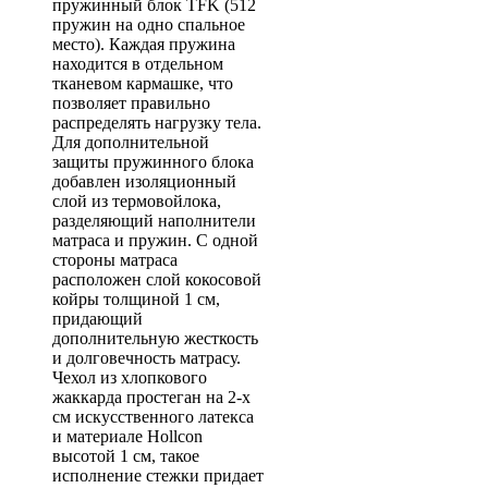
пружинный блок TFK (512
пружин на одно спальное
место). Каждая пружина
находится в отдельном
тканевом кармашке, что
позволяет правильно
распределять нагрузку тела.
Для дополнительной
защиты пружинного блока
добавлен изоляционный
слой из термовойлока,
разделяющий наполнители
матраса и пружин. С одной
стороны матраса
расположен слой кокосовой
койры толщиной 1 см,
придающий
дополнительную жесткость
и долговечность матрасу.
Чехол из хлопкового
жаккарда простеган на 2-х
см искусственного латекса
и материале Hollcon
высотой 1 см, такое
исполнение стежки придает