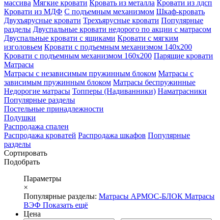
массива
Мягкие кровати
Кровать из металла
Кровати из лдсп
Кровати из МДФ
С подъемным механизмом
Шкаф-кровать
Двухъярусные кровати
Трехъярусные кровати
Популярные
разделы
Двуспальные кровати недорого по акции с матрасом
Двуспальные кровати с ящиками
Кровати с мягким
изголовьем
Кровати с подъемным механизмом 140х200
Кровати с подъемным механизмом 160х200
Парящие кровати
Матрасы
Матрасы с независимым пружинным блоком
Матрасы с
зависимым пружинным блоком
Матрасы беспружинные
Недорогие матрасы
Топперы (Надиванники)
Наматрасники
Популярные разделы
Постельные принадлежности
Подушки
Распродажа спален
Распродажа кроватей
Распродажа шкафов
Популярные
разделы
Сортировать
Подобрать
Параметры
×
Популярные разделы:
Матрасы АРМОС-БЛОК
Матрасы
ВЭФ
Показать ещё
Цена