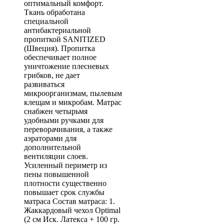
оптимальный комфорт.
Ткань обработана
специальной
антибактериальной
пропиткой SANITIZED
(Швеция). Пропитка
обеспечивает полное
уничтожение плесневых
грибков, не дает
развиваться
микроорганизмам, пылевым
клещам и микробам. Матрас
снабжен четырьмя
удобными ручками для
переворачивания, а также
аэраторами для
дополнительной
вентиляции слоев.
Усиленный периметр из
пены повышенной
плотности существенно
повышает срок службы
матраса Состав матраса: 1.
Жаккардовый чехол Optimal
(2 см Иск. Латекса + 100 гр.