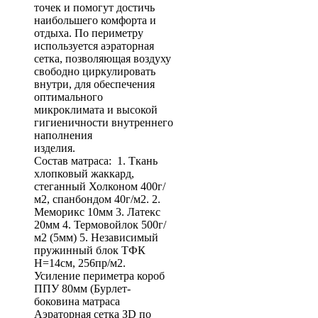
точек и помогут достичь
наибольшего комфорта и
отдыха. По периметру
используется аэраторная
сетка, позволяющая воздуху
свободно циркулировать
внутри, для обеспечения
оптимального
микроклимата и высокой
гигиеничности внутреннего
наполнения
изделия.
Состав матраса: 1. Ткань
хлопковый жаккард,
стеганный Холконом 400г/
м2, спанбондом 40г/м2. 2.
Меморикс 10мм 3. Латекс
20мм 4. Термовойлок 500г/
м2 (5мм) 5. Независимый
пружинный блок ТФК
Н=14см, 256пр/м2.
Усиление периметра короб
ППУ 80мм (Бурлет-
боковина матраса
Аэраторная сетка ЗD по