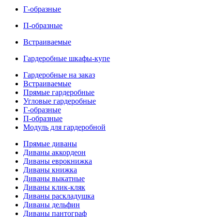
Г-образные
П-образные
Встраиваемые
Гардеробные шкафы-купе
Гардеробные на заказ
Встраиваемые
Прямые гардеробные
Угловые гардеробные
Г-образные
П-образные
Модуль для гардеробной
Прямые диваны
Диваны аккордеон
Диваны еврокнижка
Диваны книжка
Диваны выкатные
Диваны клик-кляк
Диваны раскладушка
Диваны дельфин
Диваны пантограф