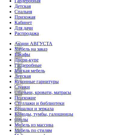
Гардеробная
Детская
Спальня
Прихожая
Кабинет
Для дачи
Распродажа
Акции АВГУСТА
Мебель на заказ
Шкафы
Двери-купе
Гардеробные
Мягкая мебель
Детская
Кухонные гарнитуры
Стенки
Спальни, кровати, матрасы
Прихожие
Стеллажи и библиотеки
Вешалки и зеркала
Комоды, тумбы, галошницы
Столы
Мебель из массива
Мебель по стилям