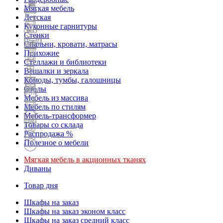
Мягкая мебель
Детская
Кухонные гарнитуры
Стенки
Спальни, кровати, матрасы
Прихожие
Стеллажи и библиотеки
Вешалки и зеркала
Комоды, тумбы, галошницы
Столы
Мебель из массива
Мебель по стилям
Мебель-трансформер
Товары со склада
Распродажа %
Полезное о мебели
Мягкая мебель в акционных тканях
Диваны
Товар дня
Шкафы на заказ
Шкафы на заказ эконом класс
Шкафы на заказ средний класс