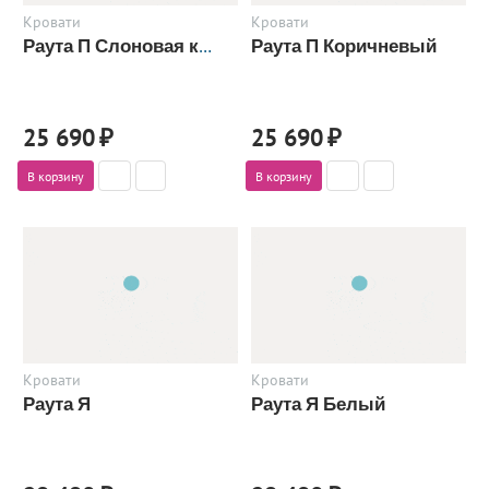
Кровати
Кровати
Раута П Коричневый
Раута П Слоновая кость
25 690
₽
25 690
₽
В корзину
В корзину
Кровати
Кровати
Раута Я
Раута Я Белый