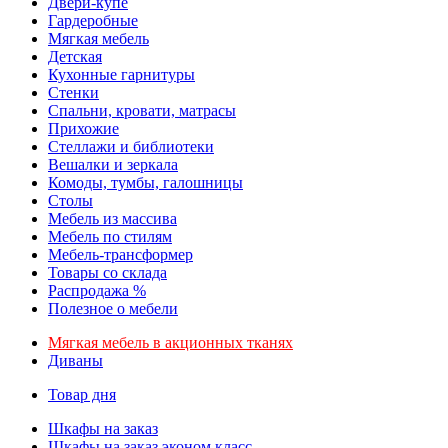
Двери-купе
Гардеробные
Мягкая мебель
Детская
Кухонные гарнитуры
Стенки
Спальни, кровати, матрасы
Прихожие
Стеллажи и библиотеки
Вешалки и зеркала
Комоды, тумбы, галошницы
Столы
Мебель из массива
Мебель по стилям
Мебель-трансформер
Товары со склада
Распродажа %
Полезное о мебели
Мягкая мебель в акционных тканях
Диваны
Товар дня
Шкафы на заказ
Шкафы на заказ эконом класс