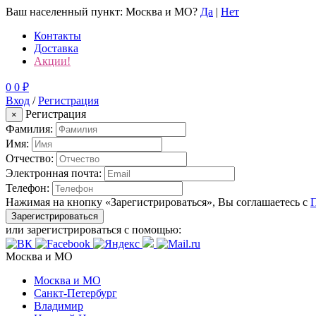
Ваш населенный пункт:
Москва и МО
?
Да
|
Нет
Контакты
Доставка
Акции!
0
0
₽
Вход
/
Регистрация
Регистрация
×
Фамилия:
Имя:
Отчество:
Электронная почта:
Телефон:
Нажимая на кнопку «Зарегистрироваться», Вы соглашаетесь с
Зарегистрироваться
или зарегистрироваться с помощью:
Москва и МО
Москва и МО
Санкт-Петербург
Владимир