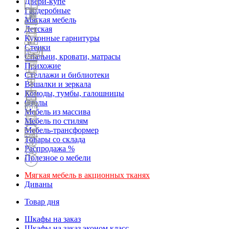
Двери-купе
Гардеробные
Мягкая мебель
Детская
Кухонные гарнитуры
Стенки
Спальни, кровати, матрасы
Прихожие
Стеллажи и библиотеки
Вешалки и зеркала
Комоды, тумбы, галошницы
Столы
Мебель из массива
Мебель по стилям
Мебель-трансформер
Товары со склада
Распродажа %
Полезное о мебели
Мягкая мебель в акционных тканях
Диваны
Товар дня
Шкафы на заказ
Шкафы на заказ эконом класс