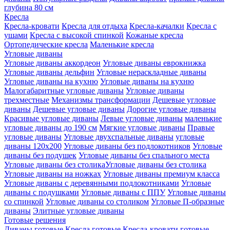
глубина 80 см
Кресла
Кресла-кровати
Кресла для отдыха
Кресла-качалки
Кресла с
ушами
Кресла с высокой спинкой
Кожаные кресла
Ортопедические кресла
Маленькие кресла
Угловые диваны
Угловые диваны аккордеон
Угловые диваны еврокнижка
Угловые диваны дельфин
Угловые нераскладные диваны
Угловые диваны на кухню
Угловые диваны на кухню
Малогабаритные угловые диваны
Угловые диваны
трехместные
Механизмы трансформации
Дешевые угловые
диваны
Дешевые угловые диваны
Дорогие угловые диваны
Красивые угловые диваны
Левые угловые диваны
маленькие
угловые диваны до 190 см
Мягкие угловые диваны
Правые
угловые диваны
Угловые двухспальные диваны
угловые
диваны 120х200
Угловые диваны без подлокотников
Угловые
диваны без подушек
Угловые диваны без спального места
Угловые диваны без столикаУгловые диваны без столика
Угловые диваны на ножках
Угловые диваны премиум класса
Угловые диваны с деревянными подлокотниками
Угловые
диваны с подушками
Угловые диваны с ППУ
Угловые диваны
со спинкой
Угловые диваны со столиком
Угловые П-образные
диваны
Элитные угловые диваны
Готовые решения
Диваны готовые
Кресла готовые
Кресла-кровати готовые