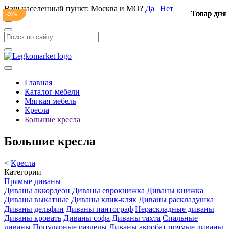
Ваш населенный пункт:
Москва и МО
?
Да
|
Нет
Товар дня
Товар дня
Товар дня
Товар дня
Товар дня
-20%
-20%
-20%
-20%
-20%
Главная
Каталог мебели
Мягкая мебель
Кресла
Большие кресла
Большие кресла
<
Кресла
Категории
Прямые диваны
Диваны аккордеон
Диваны еврокнижка
Диваны книжка
Диваны выкатные
Диваны клик-кляк
Диваны раскладушка
Диваны дельфин
Диваны пантограф
Нераскладные диваны
Диваны кровать
Диваны софа
Диваны тахта
Спальные
диваны
Популярные разделы
Диваны акробат
прямые диваны