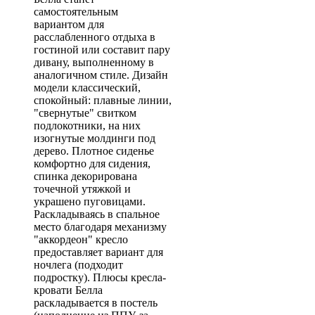
самостоятельным
вариантом для
расслабленного отдыха в
гостиной или составит пару
дивану, выполненному в
аналогичном стиле. Дизайн
модели классический,
спокойный: плавные линии,
"свернутые" свитком
подлокотники, на них
изогнутые молдинги под
дерево. Плотное сиденье
комфортно для сидения,
спинка декорирована
точечной утяжкой и
украшено пуговицами.
Раскладываясь в спальное
место благодаря механизму
"аккордеон" кресло
предоставляет вариант для
ночлега (подходит
подростку). Плюсы кресла-
кровати Белла
раскладывается в постель