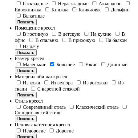
Раскладные
Нераскладные
Аккордеон
Еврокнижка
Книжка
Клик-кляк
Дельфин
Выкатные
Показать
Помещение кресел
В гостиную
В детскую
На кухню
В
офис
В спальню
В прихожую
На балкон
На дачу
Показать
Размер кресел
Маленькие
Большие
Узкие
Длинные
Показать
Материал обивки кресел
Из кожи
Из велюра
Из рогожки
Из
ткани
С каретной стяжкой
Показать
Стиль кресел
Современный стиль
Классический стиль
Скандинавский стиль
Показать
Ценовая категория кресел
Недорогие
Дорогие
Показать