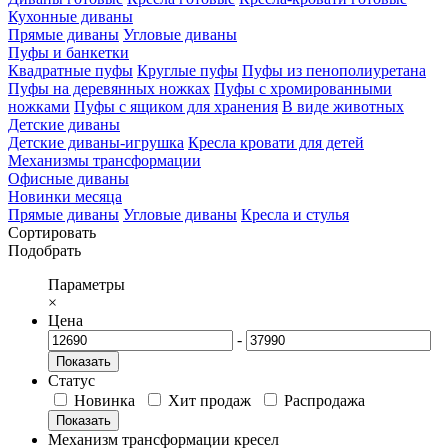
Кухонные диваны
Прямые диваны
Угловые диваны
Пуфы и банкетки
Квадратные пуфы
Круглые пуфы
Пуфы из пенополиуретана
Пуфы на деревянных ножках
Пуфы с хромированными
ножками
Пуфы с ящиком для хранения
В виде животных
Детские диваны
Детские диваны-игрушка
Кресла кровати для детей
Механизмы трансформации
Офисные диваны
Новинки месяца
Прямые диваны
Угловые диваны
Кресла и стулья
Сортировать
Подобрать
Параметры
×
Цена
-
Показать
Статус
Новинка
Хит продаж
Распродажа
Показать
Механизм трансформации кресел