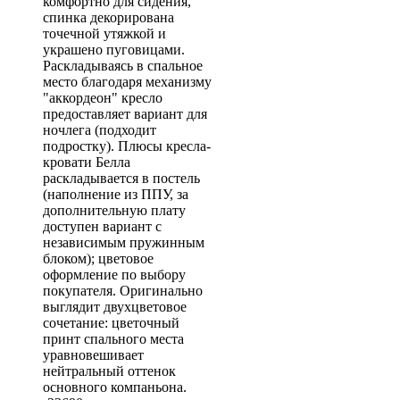
комфортно для сидения,
спинка декорирована
точечной утяжкой и
украшено пуговицами.
Раскладываясь в спальное
место благодаря механизму
"аккордеон" кресло
предоставляет вариант для
ночлега (подходит
подростку). Плюсы кресла-
кровати Белла
раскладывается в постель
(наполнение из ППУ, за
дополнительную плату
доступен вариант с
независимым пружинным
блоком); цветовое
оформление по выбору
покупателя. Оригинально
выглядит двухцветовое
сочетание: цветочный
принт спального места
уравновешивает
нейтральный оттенок
основного компаньона.