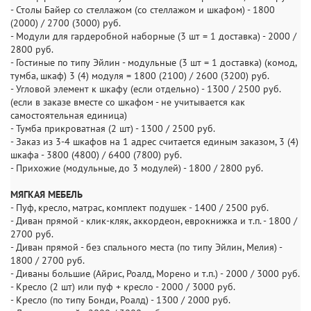
- Столы Байер со стеллажом (со стеллажом и шкафом) - 1800
(2000) / 2700 (3000) руб.
- Модули для гардеробной наборные (3 шт = 1 доставка) - 2000 /
2800 руб.
- Гостиные по типу Эйлин - модульные (3 шт = 1 доставка) (комод,
тумба, шкаф) 3 (4) модуля = 1800 (2100) / 2600 (3200) руб.
- Угловой элемент к шкафу (если отдельно) - 1300 / 2500 руб.
(если в заказе вместе со шкафом - не учитывается как
самостоятельная единица)
- Тумба прикроватная (2 шт) - 1300 / 2500 руб.
- Заказ из 3-4 шкафов на 1 адрес считается единым заказом, 3 (4)
шкафа - 3800 (4800) / 6400 (7800) руб.
- Прихожие (модульные, до 3 модулей) - 1800 / 2800 руб.
МЯГКАЯ МЕБЕЛЬ
- Пуф, кресло, матрас, комплект подушек - 1400 / 2500 руб.
- Диван прямой - клик-кляк, аккордеон, еврокнижка и т.п. - 1800 /
2700 руб.
- Диван прямой - без спального места (по типу Эйлин, Мелия) -
1800 / 2700 руб.
- Диваны большие (Айрис, Роалд, Морено и т.п.) - 2000 / 3000 руб.
- Кресло (2 шт) или пуф + кресло - 2000 / 3000 руб.
- Кресло (по типу Бонди, Роалд) - 1300 / 2000 руб.