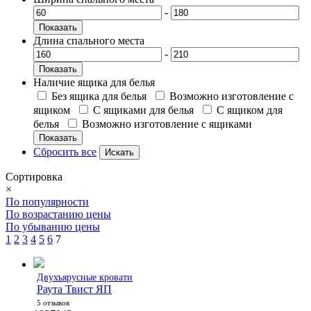
-
Показать
Длина спального места
-
Показать
Наличие ящика для белья
Без ящика для белья
Возможно изготовление с
ящиком
С ящиками для белья
С ящиком для
белья
Возможно изготовление с ящиками
Показать
Сбросить все
Сортировка
×
По популярности
По возрастанию цены
По убыванию цены
1
2
3
4
5
6
7
Двухъярусные кровати
Раута Твист ЯП
5 отзывов