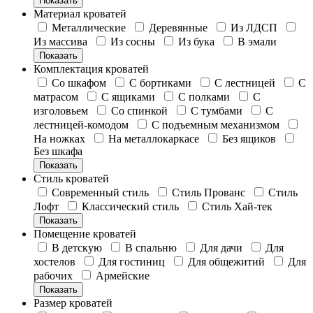
Показать
Материал кроватей
Металлические
Деревянные
Из ЛДСП
Из массива
Из сосны
Из бука
В эмали
Показать
Комплектация кроватей
Со шкафом
С бортиками
С лестницей
С
матрасом
С ящиками
С полками
С
изголовьем
Со спинкой
С тумбами
С
лестницей-комодом
С подъемным механизмом
На ножках
На металлокаркасе
Без ящиков
Без шкафа
Показать
Стиль кроватей
Современный стиль
Стиль Прованс
Стиль
Лофт
Классический стиль
Стиль Хай-тек
Показать
Помещение кроватей
В детскую
В спальню
Для дачи
Для
хостелов
Для гостиниц
Для общежитий
Для
рабочих
Армейские
Показать
Размер кроватей