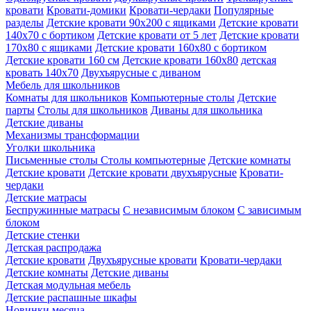
кровати
Кровати-домики
Кровати-чердаки
Популярные
разделы
Детские кровати 90х200 с ящиками
Детские кровати
140х70 с бортиком
Детские кровати от 5 лет
Детские кровати
170х80 с ящиками
Детские кровати 160х80 с бортиком
Детские кровати 160 см
Детские кровати 160х80
детская
кровать 140х70
Двухъярусные с диваном
Мебель для школьников
Комнаты для школьников
Компьютерные столы
Детские
парты
Столы для школьников
Диваны для школьника
Детские диваны
Механизмы трансформации
Уголки школьника
Письменные столы
Столы компьютерные
Детские комнаты
Детские кровати
Детские кровати двухъярусные
Кровати-
чердаки
Детские матрасы
Беспружинные матрасы
С независимым блоком
С зависимым
блоком
Детские стенки
Детская распродажа
Детские кровати
Двухъярусные кровати
Кровати-чердаки
Детские комнаты
Детские диваны
Детская модульная мебель
Детские распашные шкафы
Новинки месяца