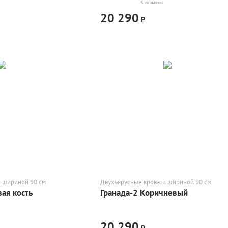
5 отзывов
20 290
₽
и шириной 90 см
Двухъярусные кровати шириной 90 см
ая кость
Гранада-2 Коричневый
20 290
₽