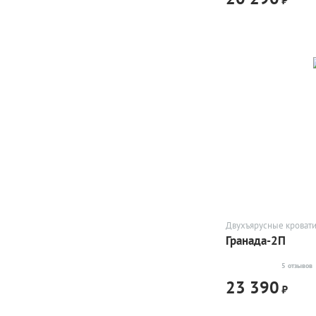
Двухъярусные кроват
Гранада-2П
5 отзывов
23 390
₽