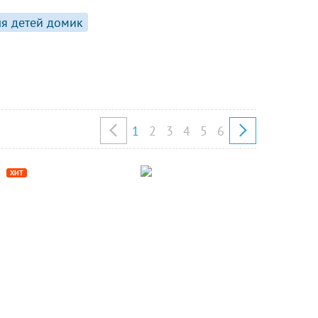
ля детей домик
1
2
3
4
5
6
ХИТ