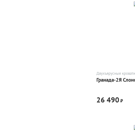
Двухъярусные кроват
Гранада-2Я Слон
26 490
₽