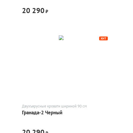
20 290
₽
ХИТ
Двухъярусные кровати шириной 90 см
Гранада-2 Черный
20 290
₽