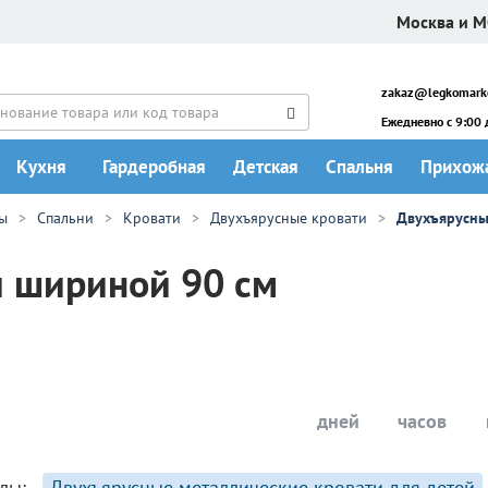
Москва и 
zakaz@legkomarke
Ежедневно c 9:00 
Кухня
Гардеробная
Детская
Спальня
Прихож
сы
Спальни
Кровати
Двухъярусные кровати
Двухъярусны
и шириной 90 см
ЗМЕНЕНИЯ
ОСТАЛОСЬ
дней
часов
лы:
Двухъярусные металлические кровати для детей