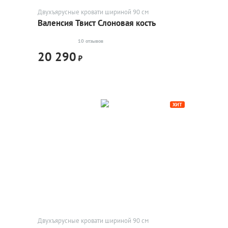
Двухъярусные кровати шириной 90 см
Валенсия Твист Слоновая кость
10 отзывов
20 290
₽
ХИТ
Двухъярусные кровати шириной 90 см