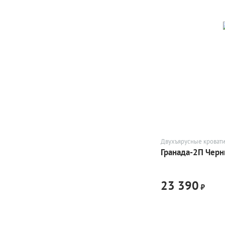
Двухъярусные кроват
Гранада-2П Чер
23 390
₽