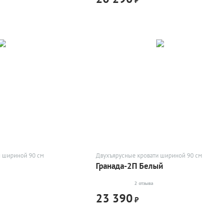
и шириной 90 см
Двухъярусные кровати шириной 90 см
Гранада-2П Белый
2 отзыва
23 390
₽