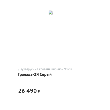
Двухъярусные кровати шириной 90 см
Гранада-2Я Серый
26 490
₽