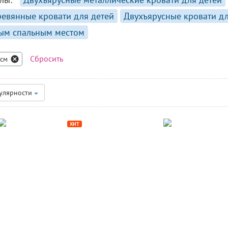
евянные кровати для детей
Двухъярусные кровати д
ным спальным местом
Сбросить
 см
улярности
ХИТ