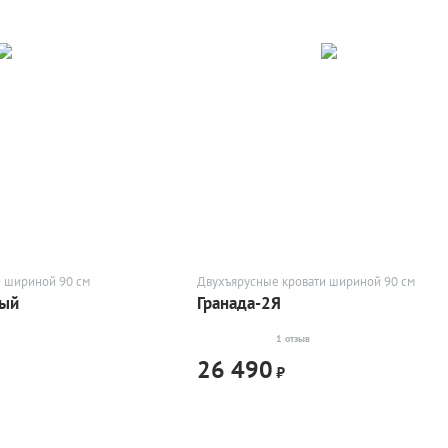
и шириной 90 см
Двухъярусные кровати шириной 90 см
ный
Гранада-2Я
1 отзыв
26 490
₽