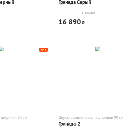
Черный
Гранада Серый
в
5 отзывов
16 890
₽
ХИТ
и шириной 90 см
Двухъярусные кровати шириной 90 см
Гранада-2