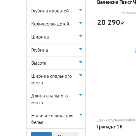
Валенсия Твист 
Глубина кроватей
10 отзыво
20 290
₽
Количество детей
Ширина
Глубина
Высота
Ширина спального
места
Длина спального
места
Наличие ящика для
Двухъярусные кроват
белья
Гранада-1Я