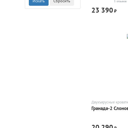
5 отзывов
23 390
₽
Двухъярусные кроват
Гранада-2 Слонов
20 290
₽