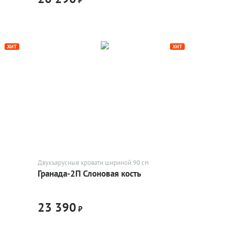
ХИТ
ХИТ
Двухъярусные кровати шириной 90 см
Гранада-2П Слоновая кость
23 390
₽