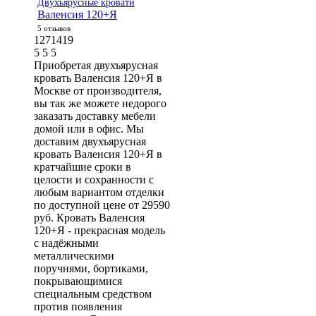
Двухъярусные кровати
Валенсия 120+Я
5 отзывов
1271419
5
5
5
Приобретая двухъярусная
кровать Валенсия 120+Я в
Москве от производителя,
вы так же можете недорого
заказать доставку мебели
домой или в офис. Мы
доставим двухъярусная
кровать Валенсия 120+Я в
кратчайшие сроки в
целости и сохранности с
любым вариантом отделки
по доступной цене от 29590
руб. Кровать Валенсия
120+Я - прекрасная модель
с надёжными
металлическими
поручнями, бортиками,
покрывающимися
специальным средством
против появления