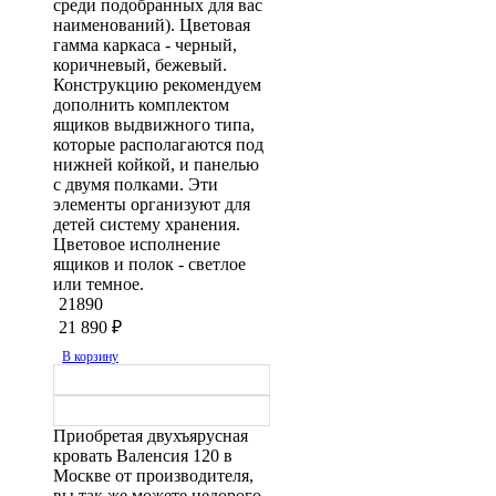
среди подобранных для вас
наименований). Цветовая
гамма каркаса - черный,
коричневый, бежевый.
Конструкцию рекомендуем
дополнить комплектом
ящиков выдвижного типа,
которые располагаются под
нижней койкой, и панелью
с двумя полками. Эти
элементы организуют для
детей систему хранения.
Цветовое исполнение
ящиков и полок - светлое
или темное.
21890
21 890
₽
В корзину
Приобретая двухъярусная
кровать Валенсия 120 в
Москве от производителя,
вы так же можете недорого