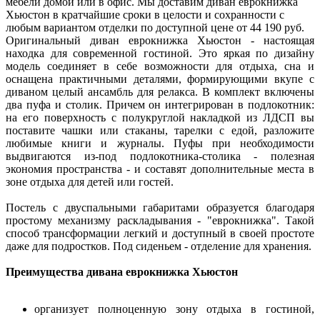
мебели домой или в офис. Мы доставим диван еврокнижка
Хьюстон в кратчайшие сроки в целости и сохранности с
любым вариантом отделки по доступной цене от 44 190 руб.
Оригинальный диван еврокнижка Хьюстон - настоящая
находка для современной гостиной. Это яркая по дизайну
модель соединяет в себе возможности для отдыха, сна и
оснащена практичными деталями, формирующими вкупе с
диваном целый ансамбль для релакса. В комплект включены
два пуфа и столик. Причем он интегрирован в подлокотник:
на его поверхность с полукруглой накладкой из ЛДСП вы
поставите чашки или стаканы, тарелки с едой, разложите
любимые книги и журналы. Пуфы при необходимости
выдвигаются из-под подлокотника-столика - полезная
экономия пространства - и составят дополнительные места в
зоне отдыха для детей или гостей.
Постель с двуспальными габаритами образуется благодаря
простому механизму раскладывания - "еврокнижка". Такой
способ трансформации легкий и доступный в своей простоте
даже для подростков. Под сиденьем - отделение для хранения.
Преимущества дивана еврокнижка Хьюстон
организует полноценную зону отдыха в гостиной,