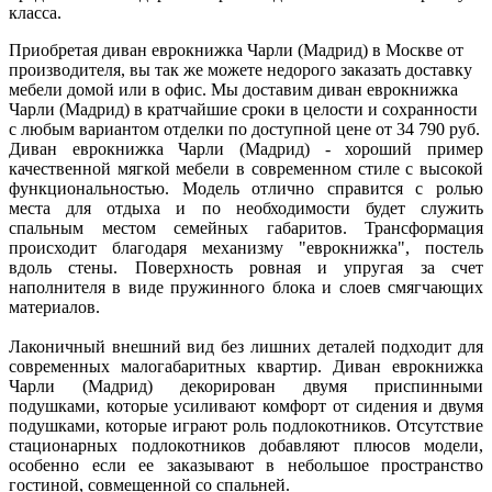
класса.
Приобретая диван еврокнижка Чарли (Мадрид) в Москве от
производителя, вы так же можете недорого заказать доставку
мебели домой или в офис. Мы доставим диван еврокнижка
Чарли (Мадрид) в кратчайшие сроки в целости и сохранности
с любым вариантом отделки по доступной цене от 34 790 руб.
Диван еврокнижка Чарли (Мадрид) - хороший пример
качественной мягкой мебели в современном стиле с высокой
функциональностью. Модель отлично справится с ролью
места для отдыха и по необходимости будет служить
спальным местом семейных габаритов. Трансформация
происходит благодаря механизму "еврокнижка", постель
вдоль стены. Поверхность ровная и упругая за счет
наполнителя в виде пружинного блока и слоев смягчающих
материалов.
Лаконичный внешний вид без лишних деталей подходит для
современных малогабаритных квартир. Диван еврокнижка
Чарли (Мадрид) декорирован двумя приспинными
подушками, которые усиливают комфорт от сидения и двумя
подушками, которые играют роль подлокотников. Отсутствие
стационарных подлокотников добавляют плюсов модели,
особенно если ее заказывают в небольшое пространство
гостиной, совмещенной со спальней.