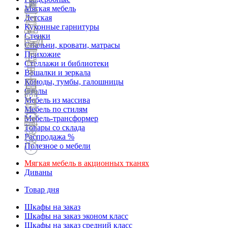
Мягкая мебель
Детская
Кухонные гарнитуры
Стенки
Спальни, кровати, матрасы
Прихожие
Стеллажи и библиотеки
Вешалки и зеркала
Комоды, тумбы, галошницы
Столы
Мебель из массива
Мебель по стилям
Мебель-трансформер
Товары со склада
Распродажа %
Полезное о мебели
Мягкая мебель в акционных тканях
Диваны
Товар дня
Шкафы на заказ
Шкафы на заказ эконом класс
Шкафы на заказ средний класс