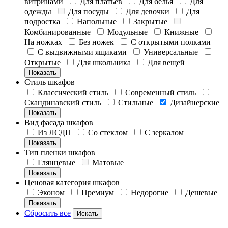
витринами
Для платьев
Для белья
Для
одежды
Для посуды
Для девочки
Для
подростка
Напольные
Закрытые
Комбинированные
Модульные
Книжные
На ножках
Без ножек
С открытыми полками
С выдвижными ящиками
Универсальные
Открытые
Для школьника
Для вещей
Показать
Стиль шкафов
Классический стиль
Современный стиль
Скандинавский стиль
Стильные
Дизайнерские
Показать
Вид фасада шкафов
Из ЛСДП
Со стеклом
С зеркалом
Показать
Тип пленки шкафов
Глянцевые
Матовые
Показать
Ценовая категория шкафов
Эконом
Премиум
Недорогие
Дешевые
Показать
Сбросить все