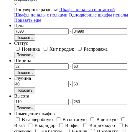
×
Популярные разделы:
Шкафы пеналы со штангой
Шкафы пеналы с полками
Однодверные шкафы пеналы
Показать ещё
Цена
-
Показать
Статус
Новинка
Хит продаж
Распродажа
Показать
Ширина
-
Показать
Глубина
-
Показать
Высота
-
Показать
Помещение шкафов
В гардеробную
В гостиную
В детскую
В зал
В коридор
В офис
В прихожую
В
спальню
На балкон
В нишу
В комнату