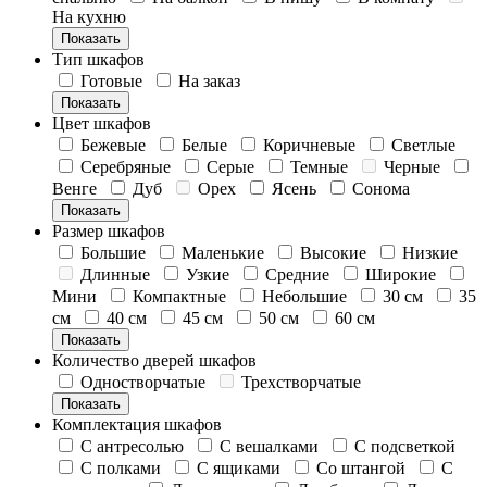
На кухню
Показать
Тип шкафов
Готовые
На заказ
Показать
Цвет шкафов
Бежевые
Белые
Коричневые
Светлые
Серебряные
Серые
Темные
Черные
Венге
Дуб
Орех
Ясень
Сонома
Показать
Размер шкафов
Большие
Маленькие
Высокие
Низкие
Длинные
Узкие
Средние
Широкие
Мини
Компактные
Небольшие
30 см
35
см
40 см
45 см
50 см
60 см
Показать
Количество дверей шкафов
Одностворчатые
Трехстворчатые
Показать
Комплектация шкафов
С антресолью
С вешалками
С подсветкой
С полками
С ящиками
Со штангой
С