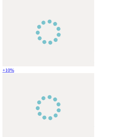
+
10
%