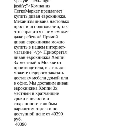
<p style="text-align:
justify;">Компания
ЛегкоМаркет предлагает
купить диван еврокнижка.
Механизм дивана настолько
прост в использовании, так
что справится с ним сможет
даже ребенок! Прямой
диван еврокнижка можно
купить в нашем интернет-
магазине. </p> Приобретая
диван еврокнижка Хэппи
3х местный в Москве от
производителя, вы так же
можете недорого заказать
доставку мебели домой или
в офис. Мы доставим диван
еврокнижка Хэппи 3х
местный в кратчайшие
сроки в целости и
сохранности с любым
вариантом отделки по
доступной цене от 40390
руб.
40390