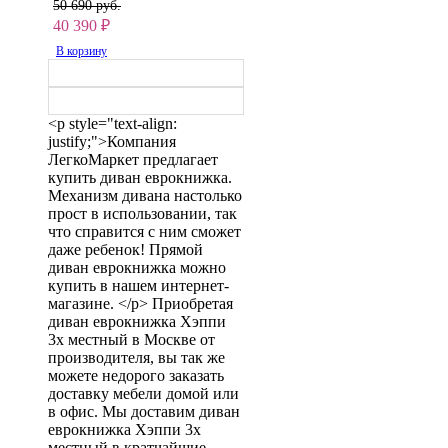
50 690 руб.
40 390
₽
В корзину
<p style="text-align:
justify;">Компания
ЛегкоМаркет предлагает
купить диван еврокнижка.
Механизм дивана настолько
прост в использовании, так
что справится с ним сможет
даже ребенок! Прямой
диван еврокнижка можно
купить в нашем интернет-
магазине. </p> Приобретая
диван еврокнижка Хэппи
3х местный в Москве от
производителя, вы так же
можете недорого заказать
доставку мебели домой или
в офис. Мы доставим диван
еврокнижка Хэппи 3х
местный в кратчайшие