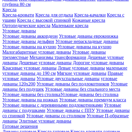
глубина 80 см
Кресла
Кресла-кровати
Кресла для отдыха
Кресла-качалки
Кресла с
ушами
Кресла с высокой спинкой
Кожаные кресла
Ортопедические кресла
Маленькие кресла
Угловые диваны
Угловые диваны аккордеон
Угловые диваны еврокнижка
Угловые диваны дельфин
Угловые нераскладные диваны
Угловые диваны на кухню
Угловые диваны на кухню
Малогабаритные угловые диваны
Угловые диваны
трехместные
Механизмы трансформации
Дешевые угловые
диваны
Дешевые угловые диваны
Дорогие угловые диваны
Красивые угловые диваны
Левые угловые диваны
маленькие
угловые диваны до 190 см
Мягкие угловые диваны
Правые
угловые диваны
Угловые двухспальные диваны
угловые
диваны 120х200
Угловые диваны без подлокотников
Угловые
диваны без подушек
Угловые диваны без спального места
Угловые диваны без столикаУгловые диваны без столика
Угловые диваны на ножках
Угловые диваны премиум класса
Угловые диваны с деревянными подлокотниками
Угловые
диваны с подушками
Угловые диваны с ППУ
Угловые диваны
со спинкой
Угловые диваны со столиком
Угловые П-образные
диваны
Элитные угловые диваны
Готовые решения
Диваны готовые
Кресла готовые
Кресла-кровати готовые