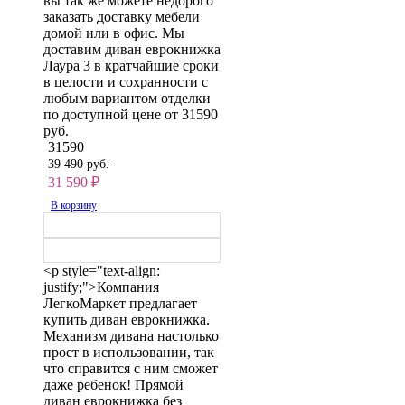
вы так же можете недорого
заказать доставку мебели
домой или в офис. Мы
доставим диван еврокнижка
Лаура 3 в кратчайшие сроки
в целости и сохранности с
любым вариантом отделки
по доступной цене от 31590
руб.
31590
39 490 руб.
31 590
₽
В корзину
<p style="text-align:
justify;">Компания
ЛегкоМаркет предлагает
купить диван еврокнижка.
Механизм дивана настолько
прост в использовании, так
что справится с ним сможет
даже ребенок! Прямой
диван еврокнижка без