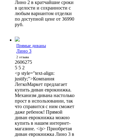
Лино 2 в кратчайшие сроки
в целости и сохранности с
любым вариантом отделки
по доступной цене от 36990
руб.
Прямые диваны
Лино 3
2 отзыва
2606275
5
5
2
<p style="text-align:
justify;">Компания
ЛегкоМаркет предлагает
купить диван еврокнижка.
Механизм дивана настолько
прост в использовании, так
что справится с ним сможет
даже ребенок! Прямой
диван еврокнижка можно
купить в нашем интернет-
магазине. </p> Приобретая
диван еврокнижка Лино 3 в