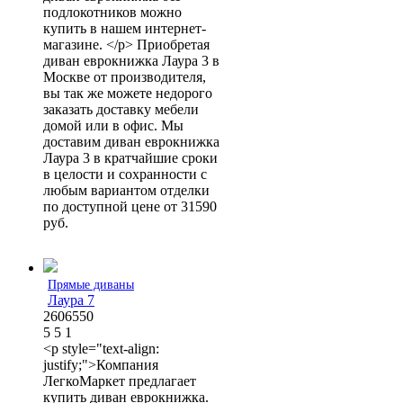
подлокотников можно
купить в нашем интернет-
магазине. </p> Приобретая
диван еврокнижка Лаура 3 в
Москве от производителя,
вы так же можете недорого
заказать доставку мебели
домой или в офис. Мы
доставим диван еврокнижка
Лаура 3 в кратчайшие сроки
в целости и сохранности с
любым вариантом отделки
по доступной цене от 31590
руб.
Прямые диваны
Лаура 7
2606550
5
5
1
<p style="text-align:
justify;">Компания
ЛегкоМаркет предлагает
купить диван еврокнижка.