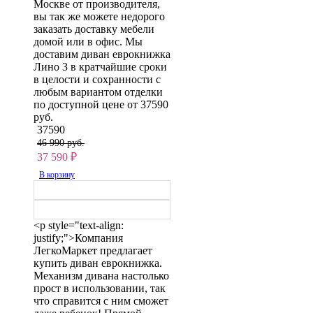
Москве от производителя,
вы так же можете недорого
заказать доставку мебели
домой или в офис. Мы
доставим диван еврокнижка
Лино 3 в кратчайшие сроки
в целости и сохранности с
любым вариантом отделки
по доступной цене от 37590
руб.
37590
46 990 руб.
37 590
₽
В корзину
<p style="text-align:
justify;">Компания
ЛегкоМаркет предлагает
купить диван еврокнижка.
Механизм дивана настолько
прост в использовании, так
что справится с ним сможет