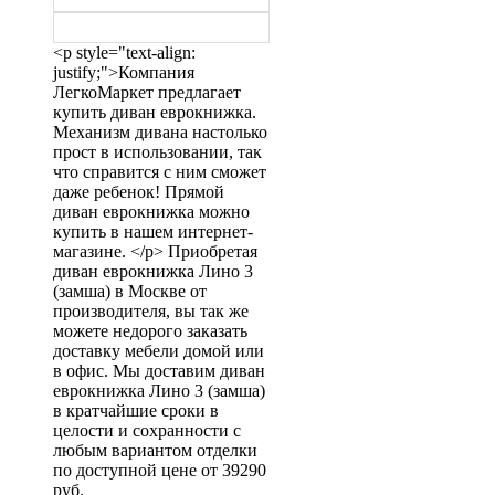
<p style="text-align:
justify;">Компания
ЛегкоМаркет предлагает
купить диван еврокнижка.
Механизм дивана настолько
прост в использовании, так
что справится с ним сможет
даже ребенок! Прямой
диван еврокнижка можно
купить в нашем интернет-
магазине. </p> Приобретая
диван еврокнижка Лино 3
(замша) в Москве от
производителя, вы так же
можете недорого заказать
доставку мебели домой или
в офис. Мы доставим диван
еврокнижка Лино 3 (замша)
в кратчайшие сроки в
целости и сохранности с
любым вариантом отделки
по доступной цене от 39290
руб.