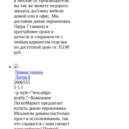
в Москве от производителя,
вы так же можете недорого
заказать доставку мебели
домой или в офис. Мы
доставим диван еврокнижка
Лаура 7 (замша) в
кратчайшие сроки в
целости и сохранности с
любым вариантом отделки
по доступной цене от 35190
руб.
Прямые диваны
Лаура 8
2606555
5
5
1
<p style="text-align:
justify;">Компания
ЛегкоМаркет предлагает
купить диван еврокнижка.
Механизм дивана настолько
прост в использовании, так
что справится с ним сможет
даже ребенок! Прямой