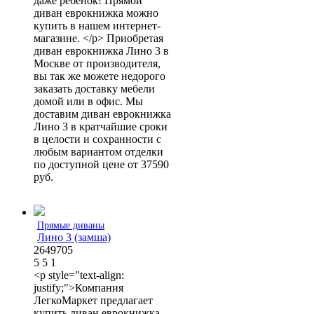
даже ребенок! Прямой
диван еврокнижка можно
купить в нашем интернет-
магазине. </p> Приобретая
диван еврокнижка Лино 3 в
Москве от производителя,
вы так же можете недорого
заказать доставку мебели
домой или в офис. Мы
доставим диван еврокнижка
Лино 3 в кратчайшие сроки
в целости и сохранности с
любым вариантом отделки
по доступной цене от 37590
руб.
Прямые диваны
Лино 3 (замша)
2649705
5
5
1
<p style="text-align:
justify;">Компания
ЛегкоМаркет предлагает
купить диван еврокнижка.