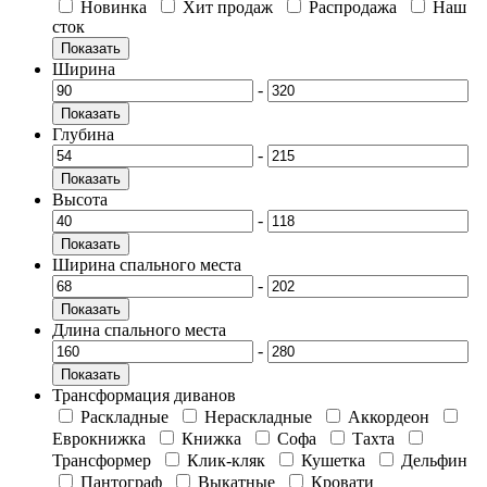
Новинка
Хит продаж
Распродажа
Наш
сток
Показать
Ширина
-
Показать
Глубина
-
Показать
Высота
-
Показать
Ширина спального места
-
Показать
Длина спального места
-
Показать
Трансформация диванов
Раскладные
Нераскладные
Аккордеон
Еврокнижка
Книжка
Софа
Тахта
Трансформер
Клик-кляк
Кушетка
Дельфин
Пантограф
Выкатные
Кровати