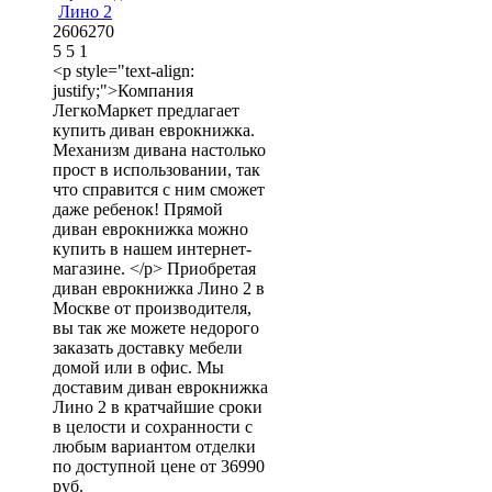
Лино 2
2606270
5
5
1
<p style="text-align:
justify;">Компания
ЛегкоМаркет предлагает
купить диван еврокнижка.
Механизм дивана настолько
прост в использовании, так
что справится с ним сможет
даже ребенок! Прямой
диван еврокнижка можно
купить в нашем интернет-
магазине. </p> Приобретая
диван еврокнижка Лино 2 в
Москве от производителя,
вы так же можете недорого
заказать доставку мебели
домой или в офис. Мы
доставим диван еврокнижка
Лино 2 в кратчайшие сроки
в целости и сохранности с
любым вариантом отделки
по доступной цене от 36990
руб.