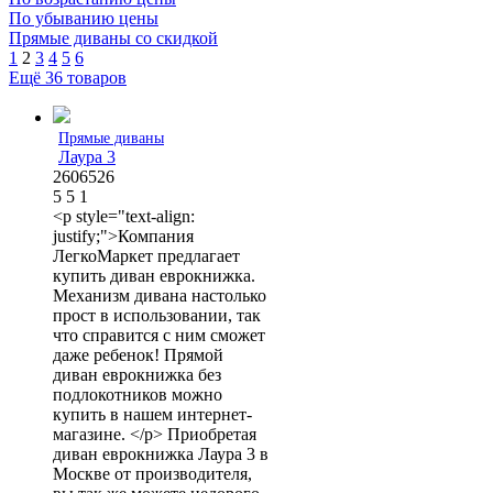
По убыванию цены
Прямые диваны со скидкой
1
2
3
4
5
6
Ещё 36 товаров
Прямые диваны
Лаура 3
2606526
5
5
1
<p style="text-align:
justify;">Компания
ЛегкоМаркет предлагает
купить диван еврокнижка.
Механизм дивана настолько
прост в использовании, так
что справится с ним сможет
даже ребенок! Прямой
диван еврокнижка без
подлокотников можно
купить в нашем интернет-
магазине. </p> Приобретая
диван еврокнижка Лаура 3 в
Москве от производителя,