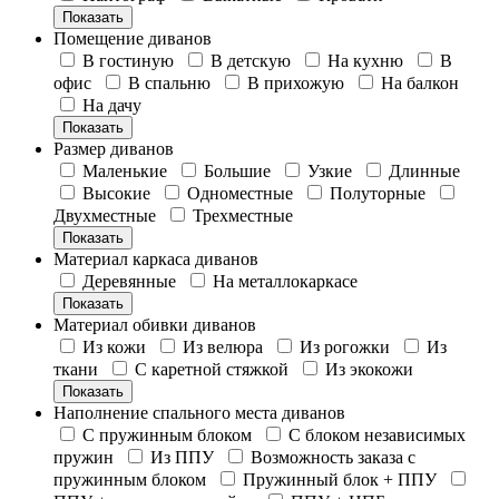
Показать
Помещение диванов
В гостиную
В детскую
На кухню
В
офис
В спальню
В прихожую
На балкон
На дачу
Показать
Размер диванов
Маленькие
Большие
Узкие
Длинные
Высокие
Одноместные
Полуторные
Двухместные
Трехместные
Показать
Материал каркаса диванов
Деревянные
На металлокаркасе
Показать
Материал обивки диванов
Из кожи
Из велюра
Из рогожки
Из
ткани
С каретной стяжкой
Из экокожи
Показать
Наполнение спального места диванов
С пружинным блоком
С блоком независимых
пружин
Из ППУ
Возможность заказа с
пружинным блоком
Пружинный блок + ППУ