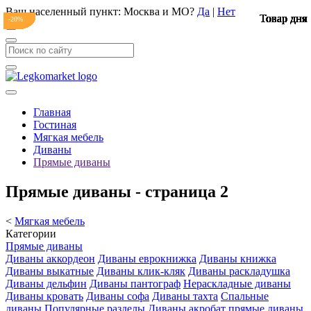
Ваш населенный пункт:
Москва и МО
?
Да
|
Нет
Товар дня
Товар дня
Товар дня
Товар дня
Товар дня
Товар дня
Товар дня
Товар дня
Товар дня
Товар дня
Товар дня
Товар дня
Товар дня
Товар дня
Товар дня
Товар дня
Товар дня
Товар дня
Товар дня
Товар дня
Товар дня
Товар дня
Товар дня
Товар дня
-20%
-20%
-20%
-17%
-20%
-20%
-20%
-20%
-20%
-20%
-20%
-20%
-20%
-20%
-20%
-20%
-20%
-20%
-20%
-20%
-20%
-20%
-20%
-20%
Главная
Гостиная
Мягкая мебель
Диваны
Прямые диваны
Прямые диваны - страница 2
<
Мягкая мебель
Категории
Прямые диваны
Диваны аккордеон
Диваны еврокнижка
Диваны книжка
Диваны выкатные
Диваны клик-кляк
Диваны раскладушка
Диваны дельфин
Диваны пантограф
Нераскладные диваны
Диваны кровать
Диваны софа
Диваны тахта
Спальные
диваны
Популярные разделы
Диваны акробат
прямые диваны