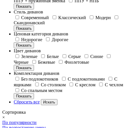
ППУ + пружинная змейка
ППУ + НПБ
Показать
Стиль диванов
Современный
Классический
Модерн
Скандинавский
Показать
Ценовая категория диванов
Недорогие
Дорогие
Показать
Цвет диванов
Зеленые
Белые
Серые
Синие
Черные
Бежевые
Фиолетовые
Показать
Комплектация диванов
Без подлокотников
С подлокотниками
С
ящиками
Со столиком
С креслом
С чехлом
Со спальным местом
Показать
Сбросить все
Сортировка
×
По популярности
По возрастанию цены