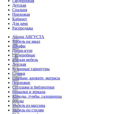
Гардеробная
Детская
Спальня
Прихожая
Кабинет
Для дачи
Распродажа
Акции АВГУСТА
Мебель на заказ
Шкафы
Двери-купе
Гардеробные
Мягкая мебель
Детская
Кухонные гарнитуры
Стенки
Спальни, кровати, матрасы
Прихожие
Стеллажи и библиотеки
Вешалки и зеркала
Комоды, тумбы, галошницы
Столы
Мебель из массива
Мебель по стилям