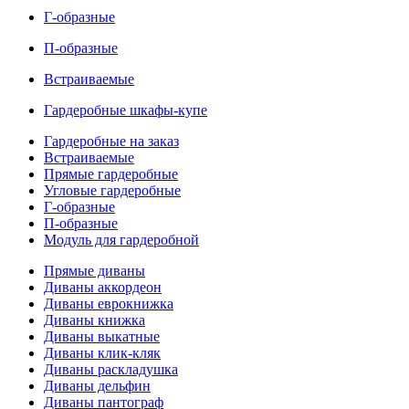
Г-образные
П-образные
Встраиваемые
Гардеробные шкафы-купе
Гардеробные на заказ
Встраиваемые
Прямые гардеробные
Угловые гардеробные
Г-образные
П-образные
Модуль для гардеробной
Прямые диваны
Диваны аккордеон
Диваны еврокнижка
Диваны книжка
Диваны выкатные
Диваны клик-кляк
Диваны раскладушка
Диваны дельфин
Диваны пантограф