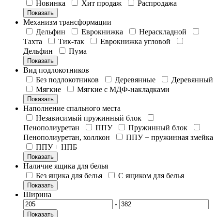
Новинка
Хит продаж
Распродажа
Показать
Механизм трансформации
Дельфин
Еврокнижка
Нераскладной
Тахта
Тик-так
Еврокнижка угловой
Дельфин
Пума
Показать
Вид подлокотников
Без подлокотников
Деревянные
Деревянный
Мягкие
Мягкие с МДФ-накладками
Показать
Наполнение спального места
Независимый пружинный блок
Пенополиуретан
ППУ
Пружинный блок
Пенополиуретан, холлкон
ППУ + пружинная змейка
ППУ + НПБ
Показать
Наличие ящика для белья
Без ящика для белья
С ящиком для белья
Показать
Ширина
-
Показать