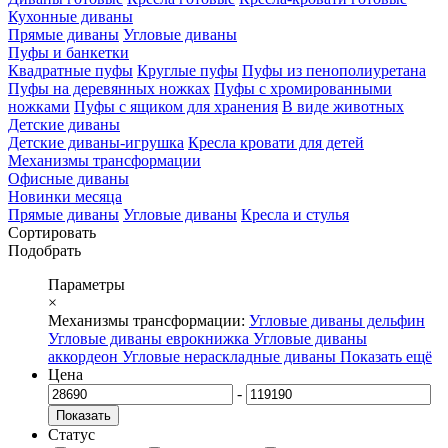
Кухонные диваны
Прямые диваны
Угловые диваны
Пуфы и банкетки
Квадратные пуфы
Круглые пуфы
Пуфы из пенополиуретана
Пуфы на деревянных ножках
Пуфы с хромированными
ножками
Пуфы с ящиком для хранения
В виде животных
Детские диваны
Детские диваны-игрушка
Кресла кровати для детей
Механизмы трансформации
Офисные диваны
Новинки месяца
Прямые диваны
Угловые диваны
Кресла и стулья
Сортировать
Подобрать
Параметры
×
Механизмы трансформации:
Угловые диваны дельфин
Угловые диваны еврокнижка
Угловые диваны
аккордеон
Угловые нераскладные диваны
Показать ещё
Цена
-
Показать
Статус