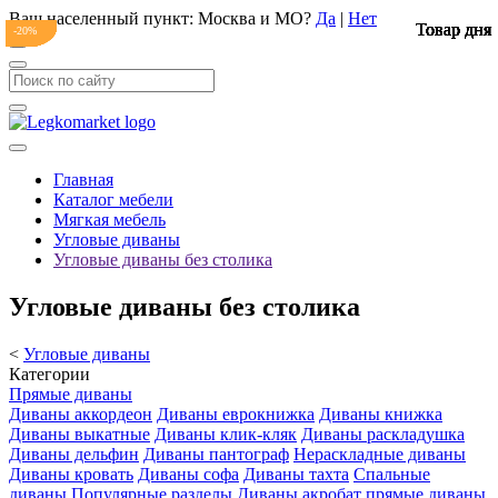
Ваш населенный пункт:
Москва и МО
?
Да
|
Нет
Товар дня
Товар дня
Товар дня
Товар дня
Товар дня
Товар дня
Товар дня
Товар дня
Товар дня
-20%
-20%
-20%
-20%
-20%
-20%
-20%
-20%
-20%
Главная
Каталог мебели
Мягкая мебель
Угловые диваны
Угловые диваны без столика
Угловые диваны без столика
<
Угловые диваны
Категории
Прямые диваны
Диваны аккордеон
Диваны еврокнижка
Диваны книжка
Диваны выкатные
Диваны клик-кляк
Диваны раскладушка
Диваны дельфин
Диваны пантограф
Нераскладные диваны
Диваны кровать
Диваны софа
Диваны тахта
Спальные
диваны
Популярные разделы
Диваны акробат
прямые диваны