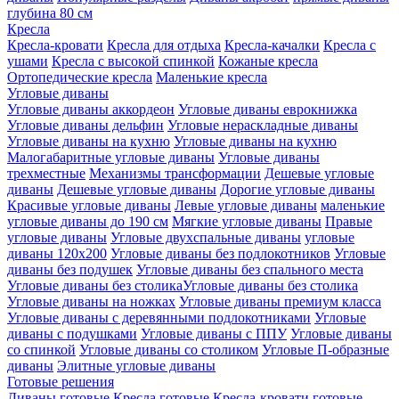
глубина 80 см
Кресла
Кресла-кровати
Кресла для отдыха
Кресла-качалки
Кресла с
ушами
Кресла с высокой спинкой
Кожаные кресла
Ортопедические кресла
Маленькие кресла
Угловые диваны
Угловые диваны аккордеон
Угловые диваны еврокнижка
Угловые диваны дельфин
Угловые нераскладные диваны
Угловые диваны на кухню
Угловые диваны на кухню
Малогабаритные угловые диваны
Угловые диваны
трехместные
Механизмы трансформации
Дешевые угловые
диваны
Дешевые угловые диваны
Дорогие угловые диваны
Красивые угловые диваны
Левые угловые диваны
маленькие
угловые диваны до 190 см
Мягкие угловые диваны
Правые
угловые диваны
Угловые двухспальные диваны
угловые
диваны 120х200
Угловые диваны без подлокотников
Угловые
диваны без подушек
Угловые диваны без спального места
Угловые диваны без столикаУгловые диваны без столика
Угловые диваны на ножках
Угловые диваны премиум класса
Угловые диваны с деревянными подлокотниками
Угловые
диваны с подушками
Угловые диваны с ППУ
Угловые диваны
со спинкой
Угловые диваны со столиком
Угловые П-образные
диваны
Элитные угловые диваны
Готовые решения
Диваны готовые
Кресла готовые
Кресла-кровати готовые