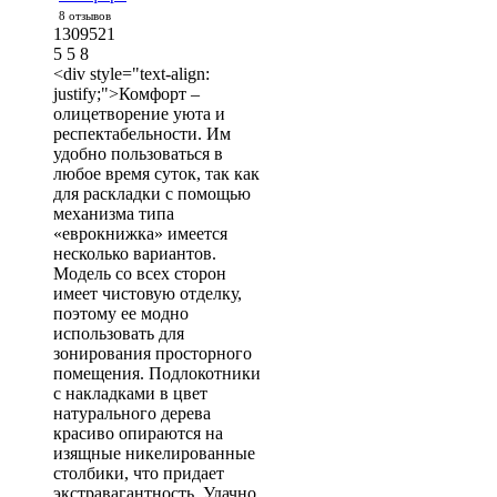
8 отзывов
1309521
5
5
8
<div style="text-align:
justify;">Комфорт –
олицетворение уюта и
респектабельности. Им
удобно пользоваться в
любое время суток, так как
для раскладки с помощью
механизма типа
«еврокнижка» имеется
несколько вариантов.
Модель со всех сторон
имеет чистовую отделку,
поэтому ее модно
использовать для
зонирования просторного
помещения. Подлокотники
с накладками в цвет
натурального дерева
красиво опираются на
изящные никелированные
столбики, что придает
экстравагантность. Удачно