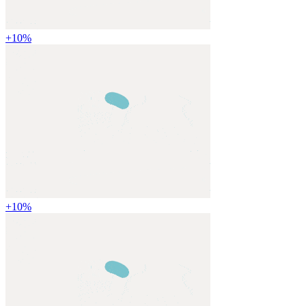
+
10
%
+
10
%