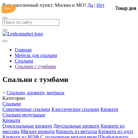
Ваш населенный пункт:
Москва и МО
?
Да
|
Нет
Товар дня
Товар дня
Товар дня
Товар дня
-20%
-20%
-20%
-20%
-24%
-21%
-18%
-18%
-19%
-18%
-7%
-20%
-22%
-20%
Главная
Мебель для спальни
Спальни
Спальни с тумбами
Спальни с тумбами
<
Спальни, кровати, матрасы
Категории
Спальни
Современные спальни
Классические спальни
Кровати
Спальни модульные
Кровати
Односпальные кровати
Двуспальные кровати
Кровати из
массива
Мягкие кровати
Кровать из металла
Кровати из лдсп
Кровати из МДФ
С подъемным механизмом
Шкаф-кровать