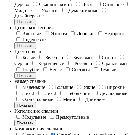
Дерево
Скандинавский
Лофт
Стильные
Модные
Уютные
Декоративные
Дизайнерские
Показать
Ценовая категория
Элитные
Эконом
Дорогие
Недорого
Подешевле
Показать
Цвет спальни
Белый
Зеленый
Бежевый
Синий
Серый
Коричневый
Розовый
Оранжевый
Голубой
Венге
Светлый
Темный
Показать
Размер спальни
Маленькие
Большие
Узкие
Широкие
3 на 3
2 на 3
Небольшие
Двуспальные
Односпальные
Мини
Длинные
Показать
Исполнение спальни
Модульные
Прямоугольные
Показать
Комплектация спальни
С комодами
С тумбами
Со шкафами
С