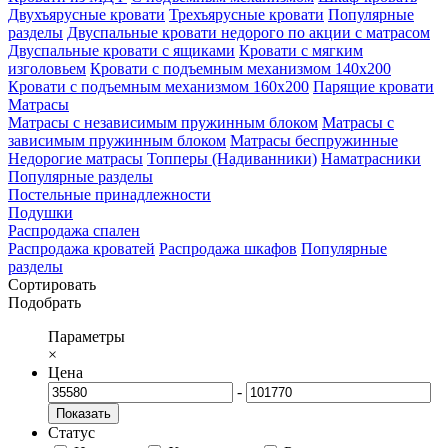
Двухъярусные кровати
Трехъярусные кровати
Популярные
разделы
Двуспальные кровати недорого по акции с матрасом
Двуспальные кровати с ящиками
Кровати с мягким
изголовьем
Кровати с подъемным механизмом 140х200
Кровати с подъемным механизмом 160х200
Парящие кровати
Матрасы
Матрасы с независимым пружинным блоком
Матрасы с
зависимым пружинным блоком
Матрасы беспружинные
Недорогие матрасы
Топперы (Надиванники)
Наматрасники
Популярные разделы
Постельные принадлежности
Подушки
Распродажа спален
Распродажа кроватей
Распродажа шкафов
Популярные
разделы
Сортировать
Подобрать
Параметры
×
Цена
-
Показать
Статус