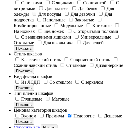
С полками
С ящиками
Со штангой
С
витринами
Для платьев
Для белья
Для
одежды
Для посуды
Для девочки
Для
подростка
Напольные
Закрытые
Комбинированные
Модульные
Книжные
На ножках
Без ножек
С открытыми полками
С выдвижными ящиками
Универсальные
Открытые
Для школьника
Для вещей
Показать
Стиль шкафов
Классический стиль
Современный стиль
Скандинавский стиль
Стильные
Дизайнерские
Показать
Вид фасада шкафов
Из ЛСДП
Со стеклом
С зеркалом
Показать
Тип пленки шкафов
Глянцевые
Матовые
Показать
Ценовая категория шкафов
Эконом
Премиум
Недорогие
Дешевые
Показать
Сбросить все