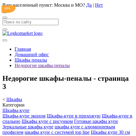
Ваш населенный пункт:
Москва и МО
?
Да
|
Нет
-20%
-20%
-20%
-20%
-20%
-20%
-20%
-20%
-20%
-20%
-20%
-20%
-20%
-20%
-20%
-20%
-20%
-20%
-20%
-20%
-20%
-20%
-20%
-20%
-20%
-20%
-20%
-20%
-20%
-20%
-20%
-21%
-21%
-20%
-20%
Главная
Домашний офис
Шкафы пеналы
Недорогие шкафы-пеналы
Недорогие шкафы-пеналы - страница
3
<
Шкафы
Категории
Шкафы-купе
Шкафы-купе эконом
Шкафы-купе в прихожую
Шкафы-купе в
спальню
Шкафы купе с рисунком
Готовые шкафы купе
Зеркальные шкафы купе
шкафы купе с алюминиевым
профилем
шкафы купе с системой top line
Шкафы купе 30 см