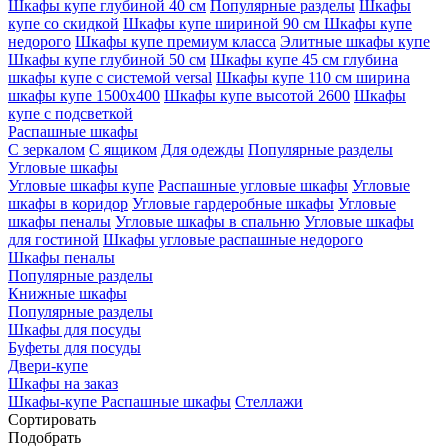
Шкафы купе глубиной 40 см
Популярные разделы
Шкафы
купе со скидкой
Шкафы купе шириной 90 см
Шкафы купе
недорого
Шкафы купе премиум класса
Элитные шкафы купе
Шкафы купе глубиной 50 см
Шкафы купе 45 см глубина
шкафы купе с системой versal
Шкафы купе 110 см ширина
шкафы купе 1500х400
Шкафы купе высотой 2600
Шкафы
купе с подсветкой
Распашные шкафы
С зеркалом
С ящиком
Для одежды
Популярные разделы
Угловые шкафы
Угловые шкафы купе
Распашные угловые шкафы
Угловые
шкафы в коридор
Угловые гардеробные шкафы
Угловые
шкафы пеналы
Угловые шкафы в спальню
Угловые шкафы
для гостиной
Шкафы угловые распашные недорого
Шкафы пеналы
Популярные разделы
Книжные шкафы
Популярные разделы
Шкафы для посуды
Буфеты для посуды
Двери-купе
Шкафы на заказ
Шкафы-купе
Распашные шкафы
Стеллажи
Сортировать
Подобрать