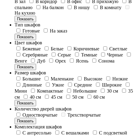
В зал
В коридор
В офис
В прихожую
В
спальню
На балкон
В нишу
В комнату
На кухню
Показать
Тип шкафов
Готовые
На заказ
Показать
Цвет шкафов
Бежевые
Белые
Коричневые
Светлые
Серебряные
Серые
Темные
Черные
Венге
Дуб
Орех
Ясень
Сонома
Показать
Размер шкафов
Большие
Маленькие
Высокие
Низкие
Длинные
Узкие
Средние
Широкие
Мини
Компактные
Небольшие
30 см
35
см
40 см
45 см
50 см
60 см
Показать
Количество дверей шкафов
Одностворчатые
Трехстворчатые
Показать
Комплектация шкафов
С антресолью
С вешалками
С подсветкой