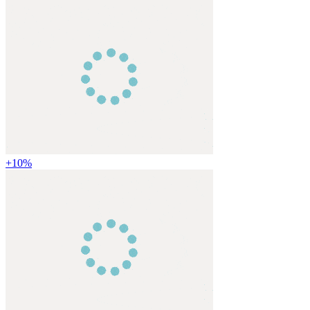
+
10
%