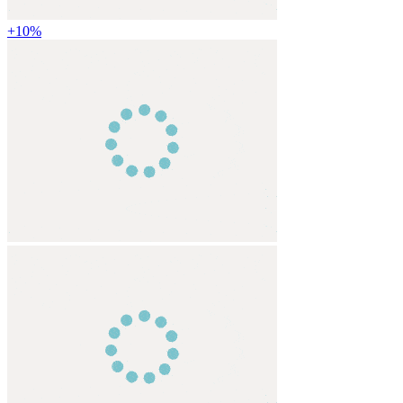
+
10
%