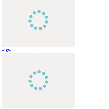
+
10
%