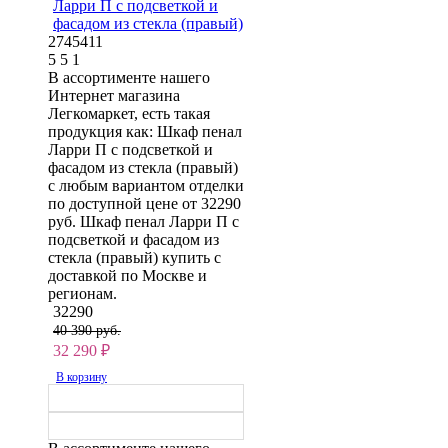
Ларри П с подсветкой и
фасадом из стекла (правый)
2745411
5
5
1
В ассортименте нашего
Интернет магазина
Легкомаркет, есть такая
продукция как: Шкаф пенал
Ларри П с подсветкой и
фасадом из стекла (правый)
с любым вариантом отделки
по доступной цене от 32290
руб. Шкаф пенал Ларри П с
подсветкой и фасадом из
стекла (правый) купить с
доставкой по Москве и
регионам.
32290
40 390 руб.
32 290
₽
В корзину