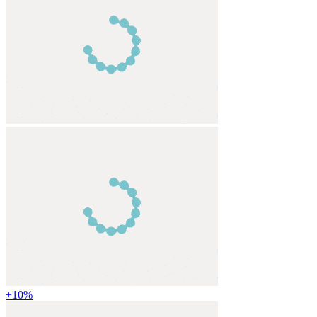
+
10
%