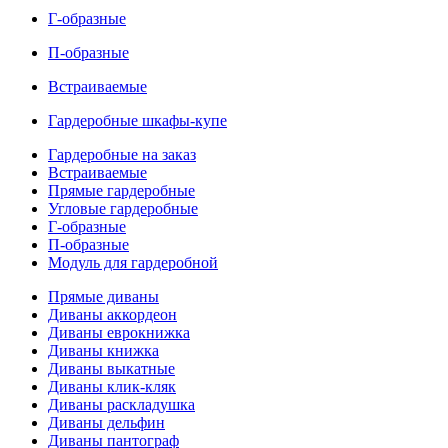
Г-образные
П-образные
Встраиваемые
Гардеробные шкафы-купе
Гардеробные на заказ
Встраиваемые
Прямые гардеробные
Угловые гардеробные
Г-образные
П-образные
Модуль для гардеробной
Прямые диваны
Диваны аккордеон
Диваны еврокнижка
Диваны книжка
Диваны выкатные
Диваны клик-кляк
Диваны раскладушка
Диваны дельфин
Диваны пантограф