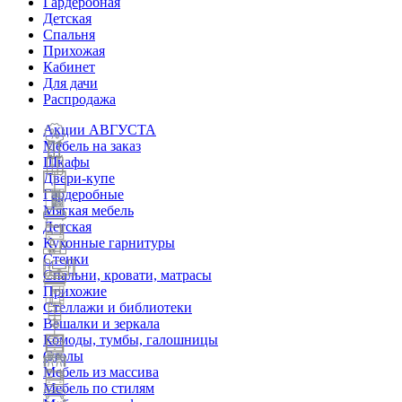
Гардеробная
Детская
Спальня
Прихожая
Кабинет
Для дачи
Распродажа
Акции АВГУСТА
Мебель на заказ
Шкафы
Двери-купе
Гардеробные
Мягкая мебель
Детская
Кухонные гарнитуры
Стенки
Спальни, кровати, матрасы
Прихожие
Стеллажи и библиотеки
Вешалки и зеркала
Комоды, тумбы, галошницы
Столы
Мебель из массива
Мебель по стилям