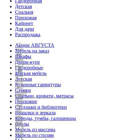
Гардеробная
Детская
Спальня
Прихожая
Кабинет
Для дачи
Распродажа
Акции АВГУСТА
Мебель на заказ
Шкафы
Двери-купе
Гардеробные
Мягкая мебель
Детская
Кухонные гарнитуры
Стенки
Спальни, кровати, матрасы
Прихожие
Стеллажи и библиотеки
Вешалки и зеркала
Комоды, тумбы, галошницы
Столы
Мебель из массива
Мебель по стилям