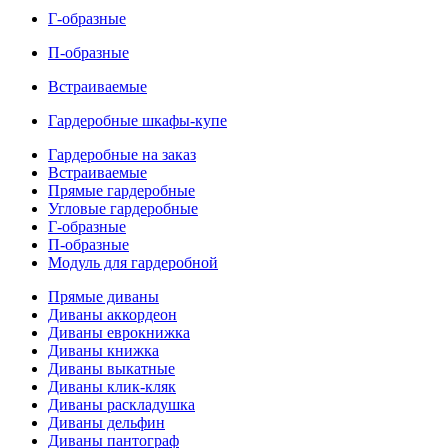
Г-образные
П-образные
Встраиваемые
Гардеробные шкафы-купе
Гардеробные на заказ
Встраиваемые
Прямые гардеробные
Угловые гардеробные
Г-образные
П-образные
Модуль для гардеробной
Прямые диваны
Диваны аккордеон
Диваны еврокнижка
Диваны книжка
Диваны выкатные
Диваны клик-кляк
Диваны раскладушка
Диваны дельфин
Диваны пантограф