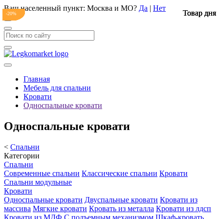
Ваш населенный пункт:
Москва и МО
?
Да
|
Нет
Товар дня
Товар дня
Товар дня
Товар дня
-20%
-20%
-20%
-20%
-20%
-20%
-20%
-20%
-20%
-20%
Главная
Мебель для спальни
Кровати
Односпальные кровати
Односпальные кровати
<
Спальни
Категории
Спальни
Современные спальни
Классические спальни
Кровати
Спальни модульные
Кровати
Односпальные кровати
Двуспальные кровати
Кровати из
массива
Мягкие кровати
Кровать из металла
Кровати из лдсп
Кровати из МДФ
С подъемным механизмом
Шкаф-кровать