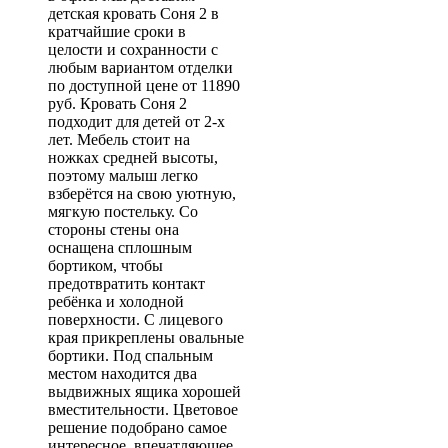
детская кровать Соня 2 в
кратчайшие сроки в
целости и сохранности с
любым вариантом отделки
по доступной цене от 11890
руб. Кровать Соня 2
подходит для детей от 2-х
лет. Мебель стоит на
ножках средней высоты,
поэтому малыш легко
взберётся на свою уютную,
мягкую постельку. Со
стороны стены она
оснащена сплошным
бортиком, чтобы
предотвратить контакт
ребёнка и холодной
поверхности. С лицевого
края прикреплены овальные
бортики. Под спальным
местом находится два
выдвижных ящика хорошей
вместительности. Цветовое
решение подобрано самое
интересное, впечатляющее.