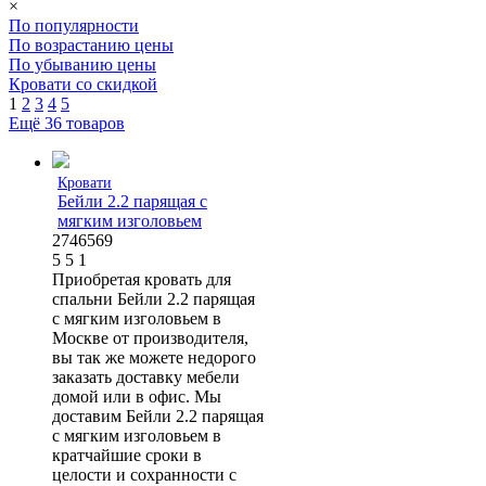
×
По популярности
По возрастанию цены
По убыванию цены
Кровати со скидкой
1
2
3
4
5
Ещё 36 товаров
Кровати
Бейли 2.2 парящая с
мягким изголовьем
2746569
5
5
1
Приобретая кровать для
спальни Бейли 2.2 парящая
с мягким изголовьем в
Москве от производителя,
вы так же можете недорого
заказать доставку мебели
домой или в офис. Мы
доставим Бейли 2.2 парящая
с мягким изголовьем в
кратчайшие сроки в
целости и сохранности с