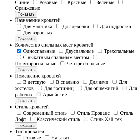
Синие
Розовые
Красные
Зеленые
Оранжевые
Показать
Назначение кроватей
Для мальчика
Для девочки
Для подростка
Для взрослых
Показать
Количество спальных мест кроватей
Односпальные
Двуспальные
Трехспальные
С выкатным спальным местом
Полутороспальные
Четырехспальные
Показать
Помещение кроватей
В детскую
В спальню
Для дачи
Для
хостелов
Для гостиниц
Для общежитий
Для
рабочих
Армейские
Показать
Стиль кроватей
Современный стиль
Стиль Прованс
Стиль
Лофт
Классический стиль
Стиль Хай-тек
Показать
Тип кроватей
Готовые
На заказ