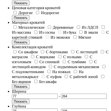
Показать
Ценовая категория кроватей
Дорогие
Недорогие
Показать
Материал кроватей
Металлические
Деревянные
Из ЛДСП
Из массива
Из сосны
Из бука
В эмали
С
каретной стяжкой
Из экокожи
Мягкие
Показать
Комплектация кроватей
Со шкафом
С бортиками
С лестницей
С
матрасом
С ящиками
С полками
С
изголовьем
Со спинкой
С тумбами
С
лестницей-комодом
С подъемным механизмом
С подлокотниками
На ножках
На
металлокаркасе
С пуфом
С рабочей зоной
Без ящиков
Без шкафа
Показать
Ширина
-
Показать
Глубина
-