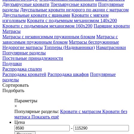
Двухъярусные кровати
Трехъярусные кровати
Популярные
разделы
Двуспальные кровати недорого по акции с матрасом
Двуспальные кровати с ящиками
Кровати с мягким
изголовьем
Кровати с подъемным механизмом 140х200
Кровати с подъемным механизмом 160х200
Парящие кровати
Матрасы
Матрасы с независимым пружинным блоком
Матрасы с
зависимым пружинным блоком
Матрасы беспружинные
Недорогие матрасы
Топперы (Надиванники)
Наматрасники
Популярные разделы
Постельные принадлежности
Подушки
Распродажа спален
Распродажа кроватей
Распродажа шкафов
Популярные
разделы
Сортировать
Подобрать
Параметры
×
Популярные разделы:
Кровати с матрасом
Кровати без
матраса
Показать ещё
Цена
-