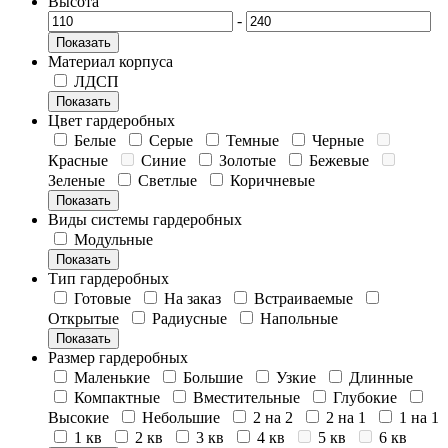
Высота
-
Показать
Материал корпуса
ЛДСП
Показать
Цвет гардеробных
Белые
Серые
Темные
Черные
Красные
Синие
Золотые
Бежевые
Зеленые
Светлые
Коричневые
Показать
Виды системы гардеробных
Модульные
Показать
Тип гардеробных
Готовые
На заказ
Встраиваемые
Открытые
Радиусные
Напольные
Показать
Размер гардеробных
Маленькие
Большие
Узкие
Длинные
Компактные
Вместительные
Глубокие
Высокие
Небольшие
2 на 2
2 на 1
1 на 1
1 кв
2 кв
3 кв
4 кв
5 кв
6 кв