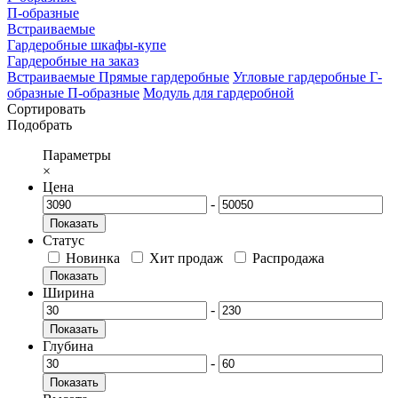
П-образные
Встраиваемые
Гардеробные шкафы-купе
Гардеробные на заказ
Встраиваемые
Прямые гардеробные
Угловые гардеробные
Г-
образные
П-образные
Модуль для гардеробной
Сортировать
Подобрать
Параметры
×
Цена
-
Показать
Статус
Новинка
Хит продаж
Распродажа
Показать
Ширина
-
Показать
Глубина
-
Показать