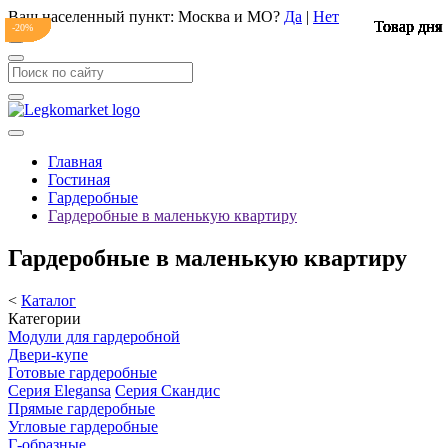
Ваш населенный пункт:
Москва и МО
?
Да
|
Нет
Товар дня
Товар дня
Товар дня
Товар дня
Товар дня
Товар дня
Товар дня
Товар дня
Товар дня
Товар дня
Товар дня
Товар дня
Товар дня
-20%
-20%
-20%
-20%
-21%
-21%
-20%
-20%
-20%
-20%
-20%
-20%
-20%
-20%
Главная
Гостиная
Гардеробные
Гардеробные в маленькую квартиру
Гардеробные в маленькую квартиру
<
Каталог
Категории
Модули для гардеробной
Двери-купе
Готовые гардеробные
Серия Elegansa
Серия Скандис
Прямые гардеробные
Угловые гардеробные
Г-образные