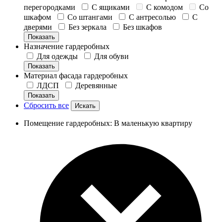
перегородками
С ящиками
С комодом
Со
шкафом
Со штангами
С антресолью
С
дверями
Без зеркала
Без шкафов
Показать
Назначение гардеробных
Для одежды
Для обуви
Показать
Материал фасада гардеробных
ЛДСП
Деревянные
Показать
Сбросить все
Помещение гардеробных: В маленькую квартиру