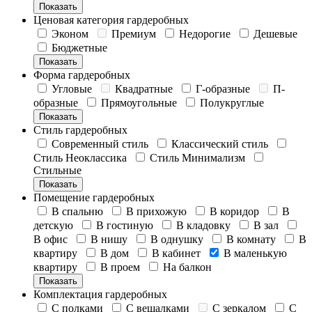
Показать
Ценовая категория гардеробных
Эконом
Премиум
Недорогие
Дешевые
Бюджетные
Показать
Форма гардеробных
Угловые
Квадратные
Г-образные
П-
образные
Прямоугольные
Полукруглые
Показать
Стиль гардеробных
Современный стиль
Классический стиль
Стиль Неоклассика
Стиль Минимализм
Стильные
Показать
Помещение гардеробных
В спальню
В прихожую
В коридор
В
детскую
В гостиную
В кладовку
В зал
В офис
В нишу
В однушку
В комнату
В
квартиру
В дом
В кабинет
В маленькую
квартиру
В проем
На балкон
Показать
Комплектация гардеробных
С полками
С вешалками
С зеркалом
С