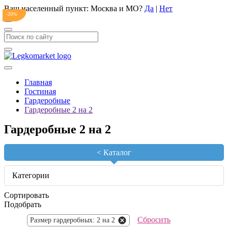
Ваш населенный пункт:
Москва и МО
?
Да
|
Нет
-20%
-20%
Главная
Гостиная
Гардеробные
Гардеробные 2 на 2
Гардеробные 2 на 2
<
Каталог
Категории
Сортировать
Подобрать
Сбросить
Размер гардеробных: 2 на 2